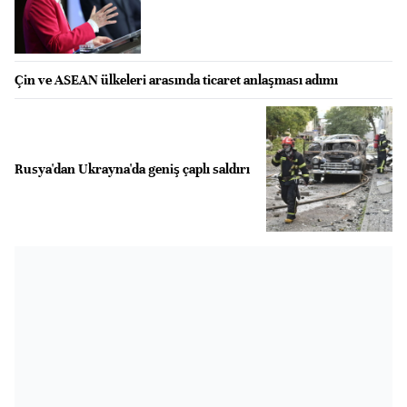
Çin ve ASEAN ülkeleri arasında ticaret anlaşması adımı
Rusya'dan Ukrayna'da geniş çaplı saldırı