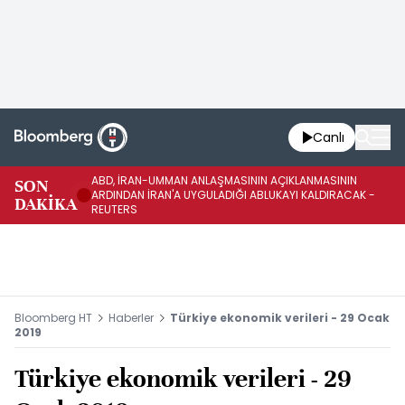
Canlı
ABD, İRAN-UMMAN ANLAŞMASININ AÇIKLANMASININ
AB
SON
ARDINDAN İRAN'A UYGULADIĞI ABLUKAYI KALDIRACAK -
GE
DAKİKA
REUTERS
UY
Bloomberg HT
Haberler
Türkiye ekonomik verileri - 29 Ocak
2019
Türkiye ekonomik verileri - 29