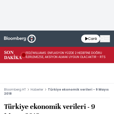
Canlı
BA
SON
FED/WILLIAMS: ENFLASYON YÜZDE 2 HEDEFİNE DOĞRU
SÜ
DAKİKA
İLERLEMEZSE, AKSİYON ALMAK UYGUN OLACAKTIR - RTS
AZ
Bloomberg HT
Haberler
Türkiye ekonomik verileri - 9 Mayıs
2018
Türkiye ekonomik verileri - 9