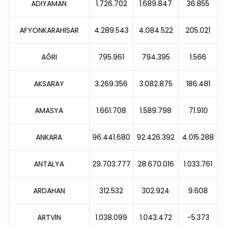
ADIYAMAN
1.726.702
1.689.847
36.855
AFYONKARAHİSAR
4.289.543
4.084.522
205.021
AĞRI
795.961
794.395
1.566
AKSARAY
3.269.356
3.082.875
186.481
AMASYA
1.661.708
1.589.798
71.910
ANKARA
96.441.680
92.426.392
4.015.288
ANTALYA
29.703.777
28.670.016
1.033.761
ARDAHAN
312.532
302.924
9.608
ARTVİN
1.038.099
1.043.472
-5.373