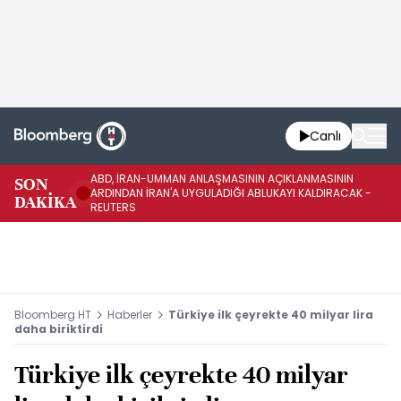
Canlı
ABD, İRAN-UMMAN ANLAŞMASININ AÇIKLANMASININ
AB
SON
ARDINDAN İRAN'A UYGULADIĞI ABLUKAYI KALDIRACAK -
GE
DAKİKA
REUTERS
UY
Bloomberg HT
Haberler
Türkiye ilk çeyrekte 40 milyar lira
daha biriktirdi
Türkiye ilk çeyrekte 40 milyar