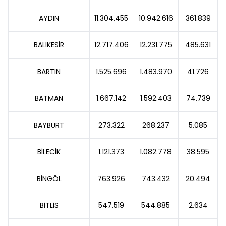
AYDIN
11.304.455
10.942.616
361.839
BALIKESİR
12.717.406
12.231.775
485.631
BARTIN
1.525.696
1.483.970
41.726
BATMAN
1.667.142
1.592.403
74.739
BAYBURT
273.322
268.237
5.085
BİLECİK
1.121.373
1.082.778
38.595
BİNGÖL
763.926
743.432
20.494
BİTLİS
547.519
544.885
2.634