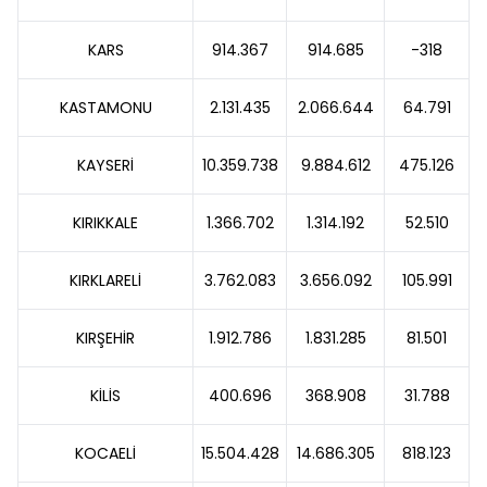
KARS
914.367
914.685
-318
KASTAMONU
2.131.435
2.066.644
64.791
KAYSERİ
10.359.738
9.884.612
475.126
KIRIKKALE
1.366.702
1.314.192
52.510
KIRKLARELİ
3.762.083
3.656.092
105.991
KIRŞEHİR
1.912.786
1.831.285
81.501
KİLİS
400.696
368.908
31.788
KOCAELİ
15.504.428
14.686.305
818.123