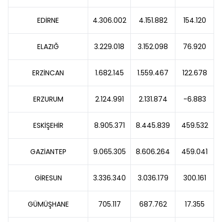
EDİRNE
4.306.002
4.151.882
154.120
ELAZIĞ
3.229.018
3.152.098
76.920
ERZİNCAN
1.682.145
1.559.467
122.678
ERZURUM
2.124.991
2.131.874
-6.883
ESKİŞEHİR
8.905.371
8.445.839
459.532
GAZİANTEP
9.065.305
8.606.264
459.041
GİRESUN
3.336.340
3.036.179
300.161
GÜMÜŞHANE
705.117
687.762
17.355