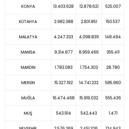
KONYA
13.403.628
12.878.621
525.007
KÜTAHYA
2.982.388
2.831.851
150.537
MALATYA
4.247.333
4.098.839
148.494
MANİSA
9.314.877
8.959.466
355.411
MARDİN
1.783.083
1.754.303
28.780
MERSİN
15.327.192
14.741.232
585.960
MUĞLA
16.474.468
15.919.032
555.436
MUŞ
543.914
542.443
1.471
NEVŞEHİR
2.576.269
2.451.326
124.943