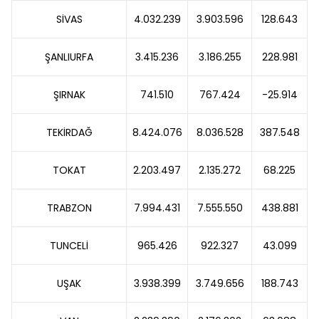
SİVAS
4.032.239
3.903.596
128.643
ŞANLIURFA
3.415.236
3.186.255
228.981
ŞIRNAK
741.510
767.424
-25.914
TEKİRDAĞ
8.424.076
8.036.528
387.548
TOKAT
2.203.497
2.135.272
68.225
TRABZON
7.994.431
7.555.550
438.881
TUNCELİ
965.426
922.327
43.099
UŞAK
3.938.399
3.749.656
188.743