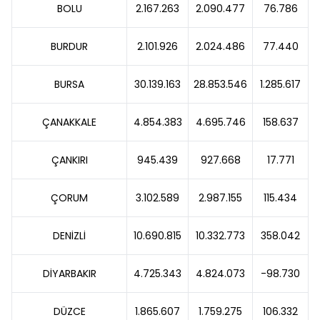
BOLU
2.167.263
2.090.477
76.786
BURDUR
2.101.926
2.024.486
77.440
BURSA
30.139.163
28.853.546
1.285.617
ÇANAKKALE
4.854.383
4.695.746
158.637
ÇANKIRI
945.439
927.668
17.771
ÇORUM
3.102.589
2.987.155
115.434
DENİZLİ
10.690.815
10.332.773
358.042
DİYARBAKIR
4.725.343
4.824.073
-98.730
DÜZCE
1.865.607
1.759.275
106.332