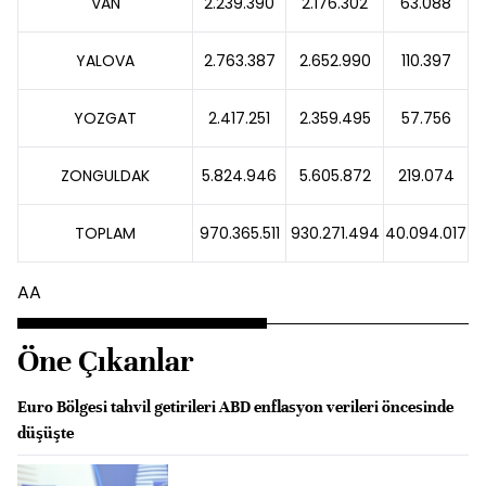
VAN
2.239.390
2.176.302
63.088
YALOVA
2.763.387
2.652.990
110.397
YOZGAT
2.417.251
2.359.495
57.756
ZONGULDAK
5.824.946
5.605.872
219.074
TOPLAM
970.365.511
930.271.494
40.094.017
AA
Öne Çıkanlar
Euro Bölgesi tahvil getirileri ABD enflasyon verileri öncesinde
düşüşte