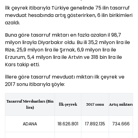
İlk çeyrek itibarıyla Türkiye genelinde 75 ilin tasarruf
mevduat hesabında artış gösterirken, 6 ilin birikimleri
azaldı.
Buna göre tasarruf miktarı en fazla azalan il 98,7
milyon lirayla Diyarbakır oldu. Bu ili 35,2 milyon lira ile
Rize, 25,9 milyon lira ile Şırnak, 6,9 milyon lira ile
Erzurum, 5,4 milyon lira ile Artvin ve 318 bin lira ile
Kars takip etti.
İllere göre tasarruf mevduatı miktarı ilk çeyrek ve
2017 sonu itibarıyla şöyle:
Tasarruf Mevduatları (Bin
İlk çeyrek
2017 sonu
Artış miktarı
lira)
ADANA
18.626.801
17.892.135
734.666