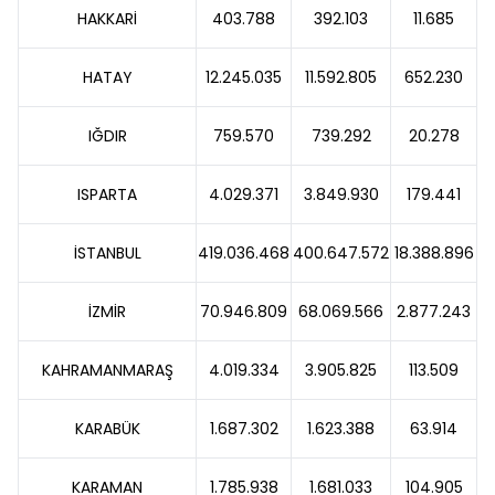
HAKKARİ
403.788
392.103
11.685
HATAY
12.245.035
11.592.805
652.230
IĞDIR
759.570
739.292
20.278
ISPARTA
4.029.371
3.849.930
179.441
İSTANBUL
419.036.468
400.647.572
18.388.896
İZMİR
70.946.809
68.069.566
2.877.243
KAHRAMANMARAŞ
4.019.334
3.905.825
113.509
KARABÜK
1.687.302
1.623.388
63.914
KARAMAN
1.785.938
1.681.033
104.905