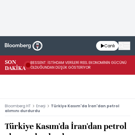
Canlı
AB
SON
BESSENT: İSTİHDAM VERİLERİ REEL EKONOMİNİN GÜCÜNÜ
Fİ
DAKİKA
OLDUĞUNDAN DÜŞÜK GÖSTERİYOR
UY
Bloomberg HT
Enerji
Türkiye Kasım'da İran'dan petrol
alımını durdurdu
Türkiye Kasım'da İran'dan petrol