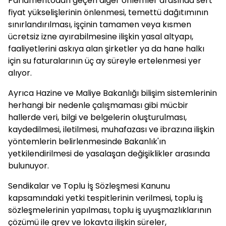
Parlamentodan geçen diğer önlemler arasında sert
fiyat yükselişlerinin önlenmesi, temettü dağıtımının
sınırlandırılması, işçinin tamamen veya kısmen
ücretsiz izne ayırabilmesine ilişkin yasal altyapı,
faaliyetlerini askıya alan şirketler ya da hane halkı
için su faturalarının üç ay süreyle ertelenmesi yer
alıyor.
Ayrıca Hazine ve Maliye Bakanlığı bilişim sistemlerinin
herhangi bir nedenle çalışmaması gibi mücbir
hallerde veri, bilgi ve belgelerin oluşturulması,
kaydedilmesi, iletilmesi, muhafazası ve ibrazına ilişkin
yöntemlerin belirlenmesinde Bakanlık'ın
yetkilendirilmesi de yasalaşan değişiklikler arasında
bulunuyor.
Sendikalar ve Toplu İş Sözleşmesi Kanunu
kapsamındaki yetki tespitlerinin verilmesi, toplu iş
sözleşmelerinin yapılması, toplu iş uyuşmazlıklarının
çözümü ile grev ve lokavta ilişkin süreler,