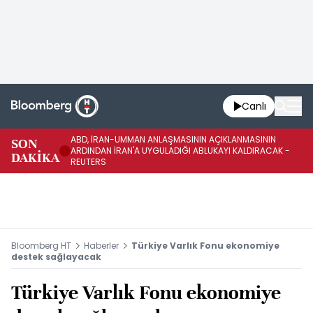
Canlı
ABD, İRAN-UMMAN ANLAŞMASININ AÇIKLANMASININ
AB
SON
ARDINDAN İRAN'A UYGULADIĞI ABLUKAYI KALDIRACAK -
GE
DAKİKA
REUTERS
UY
Bloomberg HT
Haberler
Türkiye Varlık Fonu ekonomiye
destek sağlayacak
Türkiye Varlık Fonu ekonomiye