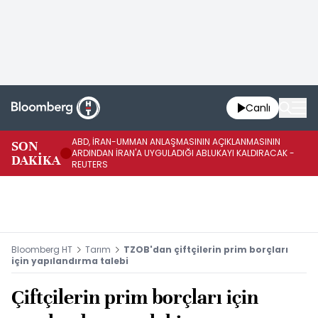
Canlı
ABD, İRAN-UMMAN ANLAŞMASININ AÇIKLANMASININ
AB
SON
ARDINDAN İRAN'A UYGULADIĞI ABLUKAYI KALDIRACAK -
GE
DAKİKA
REUTERS
UY
Bloomberg HT
Tarım
TZOB'dan çiftçilerin prim borçları
için yapılandırma talebi
Çiftçilerin prim borçları için