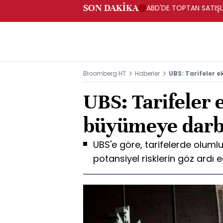
SON DAKİKA
ABD'DE TOPTAN SATIŞLA
Bloomberg HT
Haberler
UBS: Tarifeler
UBS: Tarifeler
büyümeye darb
UBS'e göre, tarifelerde olu
potansiyel risklerin göz ardı 