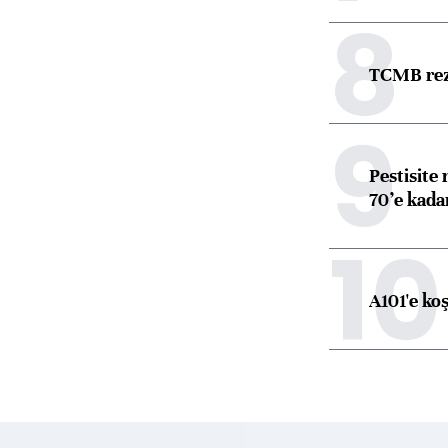
8
TCMB reze
9
Pestisite
70’e kadar
10
A101'e ko