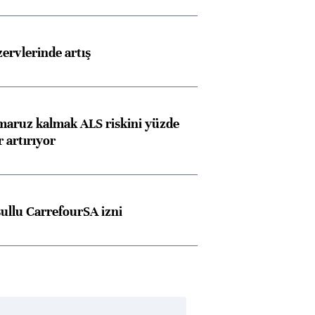
rvlerinde artış
 maruz kalmak ALS riskini yüzde
 artırıyor
şullu CarrefourSA izni