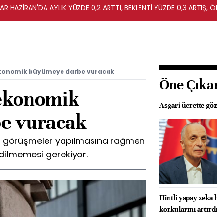
R HAZİRAN'DA AYLIK YÜZDE 0,2 ARTTI, BEKLENTİ YÜZDE 0,3 ARTIŞ, Ö
 ekonomik büyümeye darbe vuracak
Öne Çıka
 ekonomik
Asgari ücrette göz
e vuracak
mlu görüşmeler yapılmasına rağmen
edilmemesi gerekiyor.
Hintli yapay zeka 
korkularını artırd