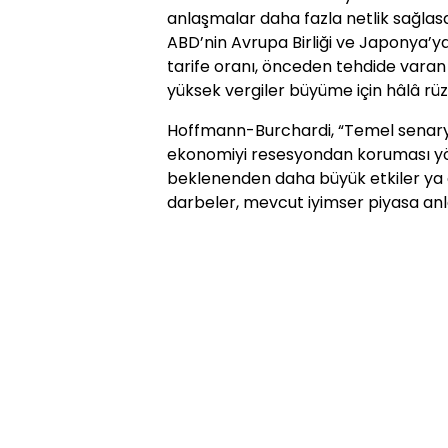
anlaşmalar daha fazla netlik sağlasa 
ABD’nin Avrupa Birliği ve Japonya’ya 
tarife oranı, önceden tehdide varan
yüksek vergiler büyüme için hâlâ rüzg
Hoffmann-Burchardi, “Temel senaryo
ekonomiyi resesyondan koruması yö
beklenenden daha büyük etkiler ya d
darbeler, mevcut iyimser piyasa anlatı