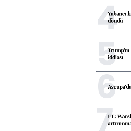
4
Yabancı h
döndü
5
Trump'ın 
iddiası
6
Avrupa'da
7
FT: Warsh
artırımın