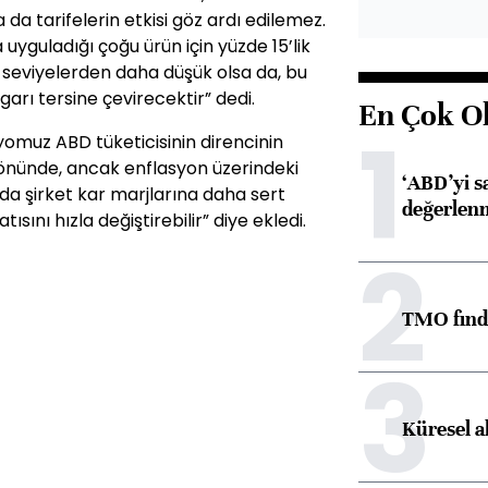
da tarifelerin etkisi göz ardı edilemez.
uyguladığı çoğu ürün için yüzde 15’lik
 seviyelerden daha düşük olsa da, bu
arı tersine çevirecektir” dedi.
En Çok O
1
muz ABD tüketicisinin direncinin
nünde, ancak enflasyon üzerindeki
‘ABD’yi s
a şirket kar marjlarına daha sert
değerlen
sını hızla değiştirebilir” diye ekledi.
2
TMO fındık
3
Küresel a