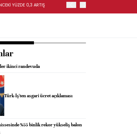
NCEKİ YÜZDE 0,3 ARTIŞ
APOLLO, EASYJET'İ HİSSE 
nlar
ler ikinci randevuda
Türk-İş'ten asgari ücret açıklaması
hissesinde %55 binlik rekor yükseliş balon
ı