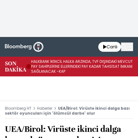
Canlı
HALKBANK İKİNCİL HALKA ARZINDA, TVF DIŞINDAKİ MEVCUT
HA
SON
PAY SAHİPLERİNE ELLERİNDEKİ PAY KADAR TAHSİSAT İMKANI
KO
DAKİKA
SAĞLANACAK -KAP
-K
Bloomberg HT
Haberler
UEA/Birol: Virüste ikinci dalga bazı
sektör oyuncuları için 'ölümcül darbe' olur
UEA/Birol: Virüste ikinci dalga