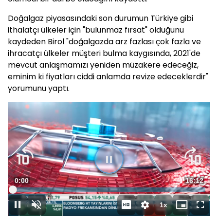
Doğalgaz piyasasındaki son durumun Türkiye gibi
ithalatçı ülkeler için "bulunmaz fırsat" olduğunu
kaydeden Birol "doğalgazda arz fazlası çok fazla ve
ihracatçı ülkeler müşteri bulma kaygısında, 2021'de
mevcut anlaşmamızı yeniden müzakere edeceğiz,
eminim ki fiyatları ciddi anlamda revize edeceklerdir"
yorumunu yaptı.
Süre
0:00
Toplam
16:12
Yüklendi
:
0.61%
Süre
1x
Duraklat
Sesi
Oynatma
Mini
Tam
Aç
Hızı
oynatıcı
Ekra