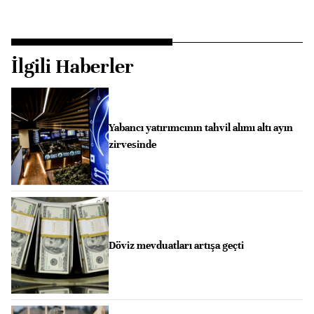
İlgili Haberler
Yabancı yatırımcının tahvil alımı altı ayın
zirvesinde
Döviz mevduatları artışa geçti