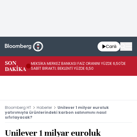
Canlı
SON
MEKSİKA MERKEZ BANKASI FAİZ ORANINI YÜZDE 6,50'DE
OY
DAKİKA
SABİT BIRAKTI; BEKLENTİ YÜZDE 6,50
AÇ
Bloomberg HT
Haberler
Unilever 1 milyar euroluk
yatırımıyla ürünlerindeki karbon salınımını nasıl
sıfırlayacak?
Unilever 1 milyar euroluk