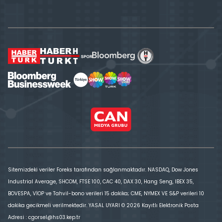
Sitemizdeki veriler Foreks tarafından sağlanmaktadır. NASDAQ, Dow Jones
Industrial Average, SHCOM, FTSE 100, CAC 40, DAX 30, Hang Seng, IBEX 35,
BOVESPA, VİOP ve Tahvil-bono verileri 15 dakika; CME, NYMEX VE S&P verileri 10
dakika gecikmeli verilmektedir. YASAL UYARI © 2026 Kayıtlı Elektronik Posta
Adresi : cgorsel@hs03.kep.tr