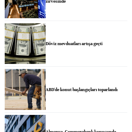
zirvesinde
Döviz mevduatları artışa geçti
ABD'de konut başlangıçları toparlandı
Almanya, Commerzbank konusunda