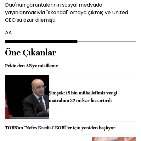
Dao'nun görüntülerinin sosyal medyada
yayınlanmasıyla "skandal" ortaya çıkmış ve United
CEO'su özür dilemişti.
AA
Öne Çıkanlar
Pekin'den AB'ye misilleme
Şimşek: 18 bin mükellefimiz vergi
matrahını 32 milyar lira artırdı
TOBB'un "Nefes Kredisi" KOBİ'ler için yeniden başlıyor