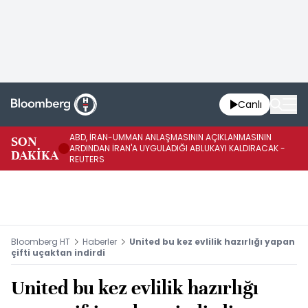
Canlı
ABD, İRAN-UMMAN ANLAŞMASININ AÇIKLANMASININ
AB
SON
ARDINDAN İRAN'A UYGULADIĞI ABLUKAYI KALDIRACAK -
GE
DAKİKA
REUTERS
UY
Bloomberg HT
Haberler
United bu kez evlilik hazırlığı yapan
çifti uçaktan indirdi
United bu kez evlilik hazırlığı