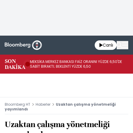
Canlı
SON
MEKSİKA MERKEZ BANKASI FAİZ ORANINI YÜZDE 6,50'DE
OY
DAKİKA
SABİT BIRAKTI; BEKLENTİ YÜZDE 6,50
AÇ
Bloomberg HT
Haberler
Uzaktan çalışma yönetmeliği
yayımlandı
Uzaktan çalışma yönetmeliği