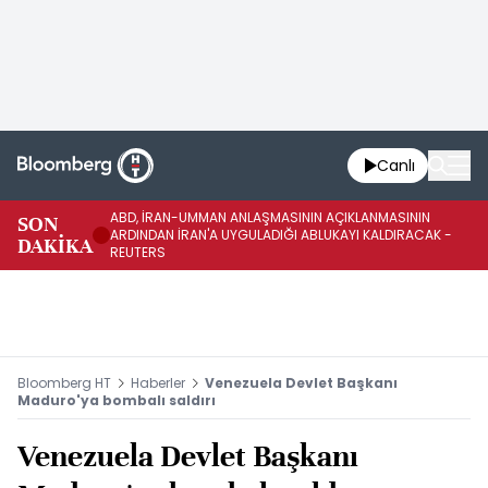
Canlı
ABD, İRAN-UMMAN ANLAŞMASININ AÇIKLANMASININ
AB
SON
ARDINDAN İRAN'A UYGULADIĞI ABLUKAYI KALDIRACAK -
GE
DAKİKA
REUTERS
UY
Bloomberg HT
Haberler
Venezuela Devlet Başkanı
Maduro'ya bombalı saldırı
Venezuela Devlet Başkanı