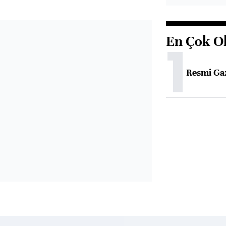
En Çok O
1
Resmi Ga