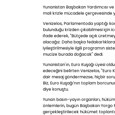
Yunanistan Başbakan Yardımcısı ve 
mali krizle mücadele çerçevesinde ye
Venizelos, Parlamentoda yaptığı kon
bulunduğu krizden çıkabilmesi için i
ifade ederek, "Bütçede açık üretme
alacağız. Daha başka fedakarlıklara
iyileştirilmesiyle ilgili programın si
mucize burada doğacak" dedi.
Yunanistan'ın, Euro Kuşağı üyesi o
edeceğini belirten Venizelos, "Euro
dair mesaj göndermezse, hiçbir sor
Biz, Euro Kuşağı'nın toplam borcunun
diye konuştu.
Yunan basın-yayın organları, hüküme
önlemlerin, bugün Başbakan Yorgo
gerçekleştirilecek hükümet toplant