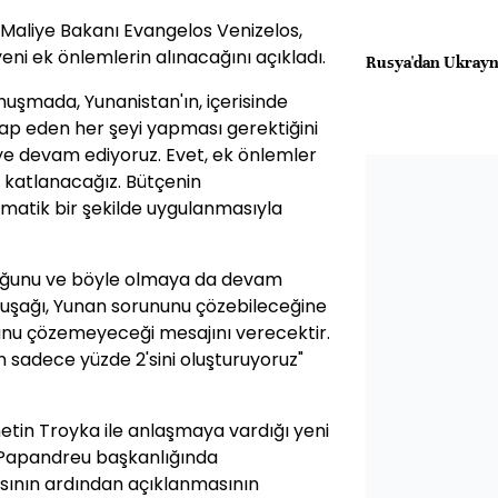
Maliye Bakanı Evangelos Venizelos,
ni ek önlemlerin alınacağını açıkladı.
Rusya'dan Ukrayna'
uşmada, Yunanistan'ın, içerisinde
cap eden her şeyi yapması gerektiğini
ye devam ediyoruz. Evet, ek önlemler
 katlanacağız. Bütçenin
stematik bir şekilde uygulanmasıyla
lduğunu ve böyle olmaya da devam
 Kuşağı, Yunan sorununu çözebileceğine
unu çözemeyeceği mesajını verecektir.
 sadece yüzde 2'sini oluşturuyoruz"
tin Troyka ile anlaşmaya vardığı yeni
 Papandreu başkanlığında
ısının ardından açıklanmasının