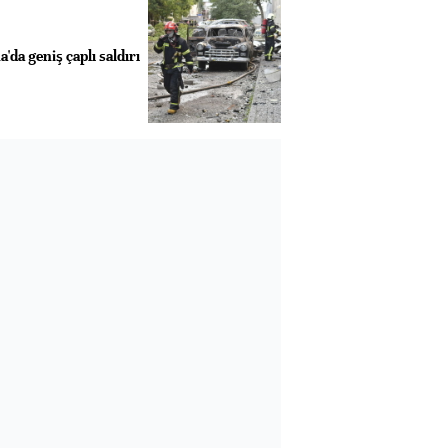
da geniş çaplı saldırı