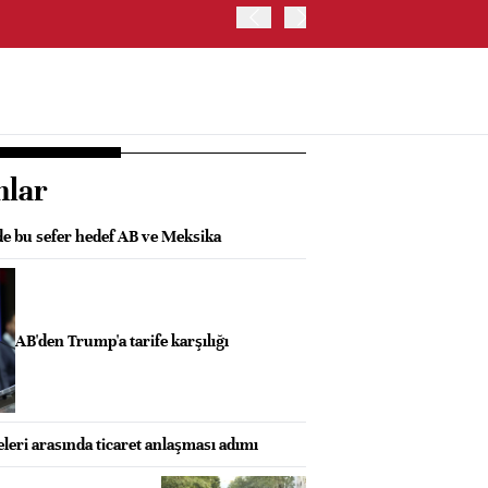
ABD HAZİNE BAKANLIĞI'NIN
nlar
de bu sefer hedef AB ve Meksika
AB'den Trump'a tarife karşılığı
eri arasında ticaret anlaşması adımı