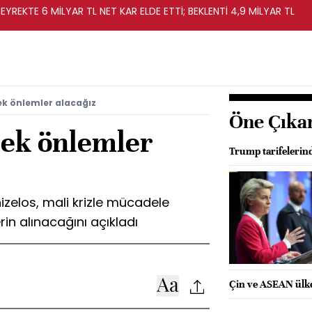
EYREKTE 6 MİLYAR TL NET KAR ELDE ETTİ; BEKLENTİ 4,9 MİLYAR TL
 ek önlemler alacağız
Öne Çıka
 ek önlemler
Trump tarifelerin
zelos, mali krizle mücadele
in alınacağını açıkladı
Çin ve ASEAN ülkel