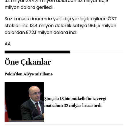
32 milyar 244,4 milyon dolardan 32 milyar 80,9
milyon dolara geriledi.
Söz konusu dönemde yurt dışı yerleşik kişilerin ÖST
stokları ise 13,4 milyon dolarlık satışla 985,5 milyon
dolardan 972,1 milyon dolara indi.
AA
Öne Çıkanlar
Pekin'den AB'ye misilleme
Şimşek: 18 bin mükellefimiz vergi
matrahını 32 milyar lira artırdı