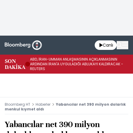
Canlı
ABD, İRAN-UMMAN ANLAŞMASININ AÇIKLANMASININ
AB
SON
ARDINDAN İRAN'A UYGULADIĞI ABLUKAYI KALDIRACAK -
GE
DAKİKA
REUTERS
UY
Bloomberg HT
Haberler
Yabancılar net 390 milyon dolarlık
menkul kıymet aldı
Yabancılar net 390 milyon