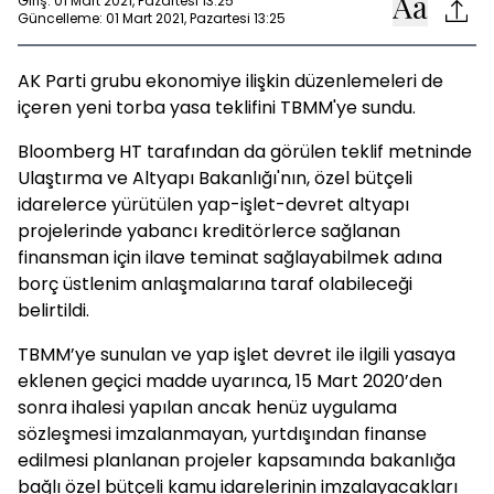
Giriş: 01 Mart 2021, Pazartesi 13:25
Güncelleme: 01 Mart 2021, Pazartesi 13:25
AK Parti grubu ekonomiye ilişkin düzenlemeleri de
içeren yeni torba yasa teklifini TBMM'ye sundu.
Bloomberg HT tarafından da görülen teklif metninde
Ulaştırma ve Altyapı Bakanlığı'nın, özel bütçeli
idarelerce yürütülen yap-işlet-devret altyapı
projelerinde yabancı kreditörlerce sağlanan
finansman için ilave teminat sağlayabilmek adına
borç üstlenim anlaşmalarına taraf olabileceği
belirtildi.
TBMM’ye sunulan ve yap işlet devret ile ilgili yasaya
eklenen geçici madde uyarınca, 15 Mart 2020’den
sonra ihalesi yapılan ancak henüz uygulama
sözleşmesi imzalanmayan, yurtdışından finanse
edilmesi planlanan projeler kapsamında bakanlığa
bağlı özel bütçeli kamu idarelerinin imzalayacakları