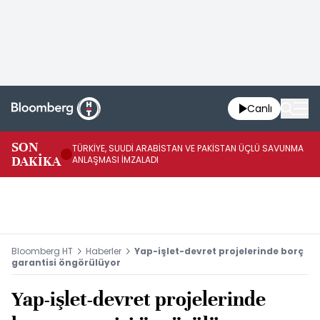
Canlı
SON
TÜRKİYE, SUUDİ ARABİSTAN VE PAKİSTAN ÜÇLÜ SAVUNMA
TR
DAKİKA
ANLAŞMASI İMZALADI
BN
Bloomberg HT
Haberler
Yap-işlet-devret projelerinde borç
garantisi öngörülüyor
Yap-işlet-devret projelerinde