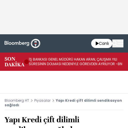
Canlı
SON
İŞ BANKASI GENEL MÜDÜRÜ HAKAN ARAN, ÇALIŞMA YILI
İŞ
DAKİKA
SÜRESİNİN DOLMASI NEDENİYLE GÖREVDEN AYRILIYOR -BN
AT
Bloomberg HT
Piyasalar
Yapı Kredi çift dilimli sendikasyon
sağladı
Yapı Kredi çift dilimli