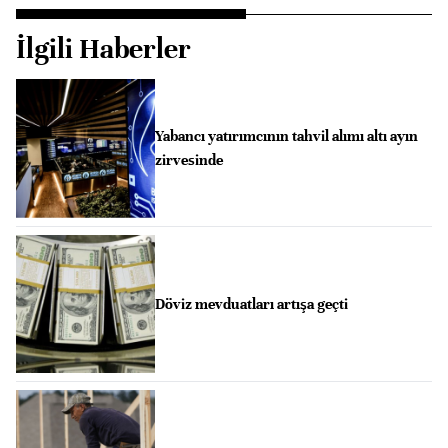
İlgili Haberler
Yabancı yatırımcının tahvil alımı altı ayın
zirvesinde
Döviz mevduatları artışa geçti