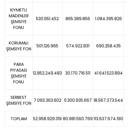
KIYMETLİ
MADENLER
530.651.452
865.389.856
1.084.395.826
25
ŞEMSİYE
FONU
KORUMALI
501.126.965
574.922.831
690.258.435
20
ŞEMSİYE FON
PARA
PİYASASI
12.852.249.483
30.170.716.511
41.641.523.894
38
ŞEMSİYE
FONU
SERBEST
7.093.363.602
11.300.935.667
18.567.373.544
64
ŞEMSİYE FON
TOPLAM
52.958.929.319
80.981.560.769
113.637.674.190
40