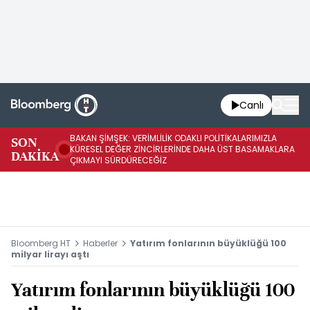
Canlı
BAKAN ŞİMŞEK: VERİMLİLİK ODAKLI POLİTİKALARIMIZLA
BA
SON
KÜRESEL DEĞER ZİNCİRLERİNDE DAHA ÜST BASAMAKLARA
VE
DAKİKA
ÇIKMAYI SÜRDÜRECEĞİZ
DÖ
Bloomberg HT
Haberler
Yatırım fonlarının büyüklüğü 100
milyar lirayı aştı
Yatırım fonlarının büyüklüğü 100