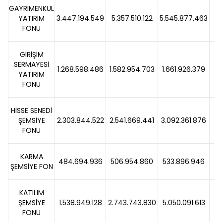
GAYRİMENKUL
YATIRIM
3.447.194.549
5.357.510.122
5.545.877.463
3
FONU
GİRİŞİM
SERMAYESİ
1.268.598.486
1.582.954.703
1.661.926.379
5
YATIRIM
FONU
HİSSE SENEDİ
ŞEMSİYE
2.303.844.522
2.541.669.441
3.092.361.876
21
FONU
KARMA
484.694.936
506.954.860
533.896.946
5
ŞEMSİYE FON
KATILIM
ŞEMSİYE
1.538.949.128
2.743.743.830
5.050.091.613
84
FONU