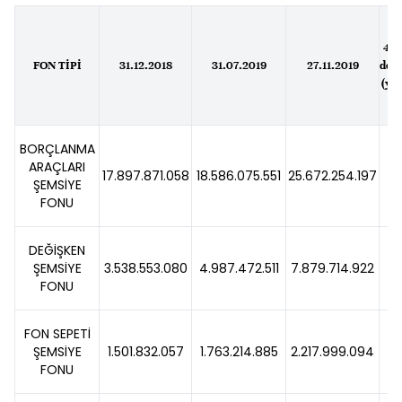
4 a
FON TİPİ
31.12.2018
31.07.2019
27.11.2019
değ
(yü
BORÇLANMA
ARAÇLARI
17.897.871.058
18.586.075.551
25.672.254.197
38
ŞEMSİYE
FONU
DEĞİŞKEN
ŞEMSİYE
3.538.553.080
4.987.472.511
7.879.714.922
58
FONU
FON SEPETİ
ŞEMSİYE
1.501.832.057
1.763.214.885
2.217.999.094
25
FONU