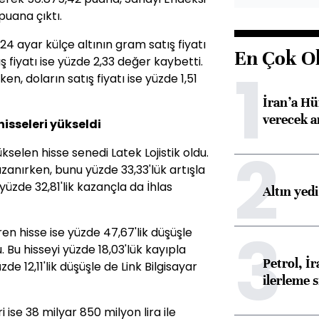
puana çıktı.
24 ayar külçe altının gram satış fiyatı
En Çok O
ş fiyatı ise yüzde 2,33 değer kaybetti.
1
en, doların satış fiyatı ise yüzde 1,51
İran’a Hü
verecek 
hisseleri yükseldi
2
selen hisse senedi Latek Lojistik oldu.
zanırken, bunu yüzde 33,33'lük artışla
üzde 32,81'lik kazançla da İhlas
Altın yed
3
en hisse ise yüzde 47,67'lik düşüşle
 Bu hisseyi yüzde 18,03'lük kayıpla
Petrol, 
de 12,11'lik düşüşle de Link Bilgisayar
ilerleme s
i ise 38 milyar 850 milyon lira ile