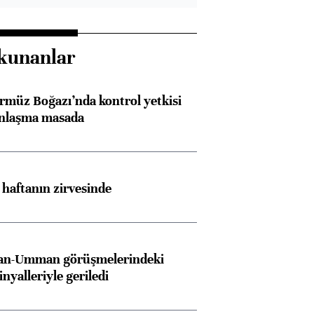
kunanlar
rmüz Boğazı’nda kontrol yetkisi
anlaşma masada
i haftanın zirvesinde
İran-Umman görüşmelerindeki
inyalleriyle geriledi