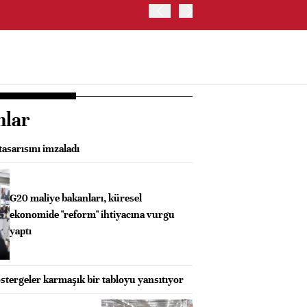
İRAN: HÜRMÜZ'DE GEÇİC
nlar
asarısını imzaladı
G20 maliye bakanları, küresel
ekonomide "reform" ihtiyacına vurgu
yaptı
tergeler karmaşık bir tabloyu yansıtıyor