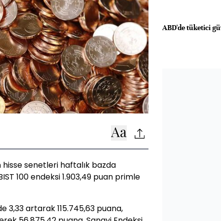
ABD'de tüketici güv
 hisse senetleri haftalık bazda
BIST 100 endeksi 1.903,49 puan primle
e 3,33 artarak 115.745,63 puana,
erek 56.875,42 puana, Sanayi Endeksi