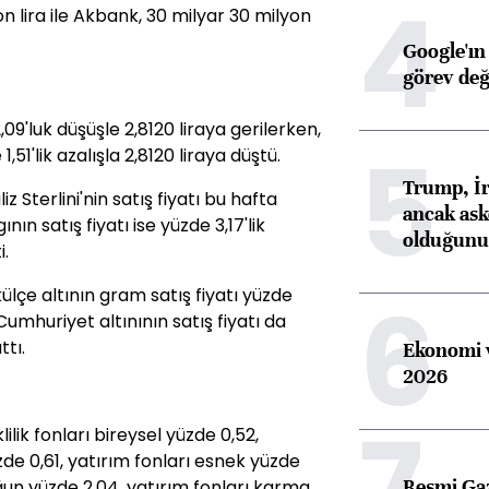
4
n lira ile Akbank, 30 milyar 30 milyon
Google'ın
görev değ
09'luk düşüşle 2,8120 liraya gerilerken,
5
,51'lik azalışla 2,8120 liraya düştü.
Trump, İr
iz Sterlini'nin satış fiyatı bu hafta
ancak aske
nın satış fiyatı ise yüzde 3,17'lik
olduğunu 
i.
6
ülçe altının gram satış fiyatı yüzde
Cumhuriyet altınının satış fiyatı da
tı.
Ekonomi v
2026
7
ilik fonları bireysel yüzde 0,52,
zde 0,61, yatırım fonları esnek yüzde
Resmi Ga
oğun yüzde 2,04, yatırım fonları karma