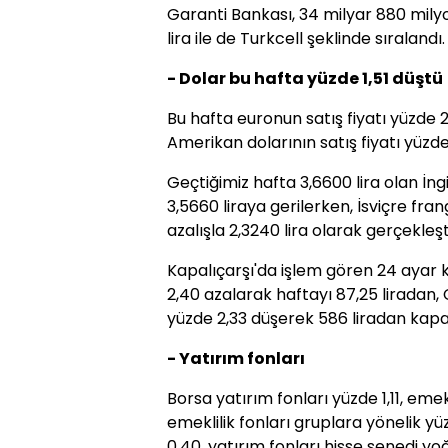
Garanti Bankası, 34 milyar 880 milyo
lira ile de Turkcell şeklinde sıralandı.
- Dolar bu hafta yüzde 1,51 düştü
Bu hafta euronun satış fiyatı yüzde 2,
Amerikan dolarının satış fiyatı yüzde 1
Geçtiğimiz hafta 3,6600 lira olan İngil
3,5660 liraya gerilerken, İsviçre frangı
azalışla 2,3240 lira olarak gerçekleşt
Kapalıçarşı'da işlem gören 24 ayar k
2,40 azalarak haftayı 87,25 liradan, 
yüzde 2,33 düşerek 586 liradan kapat
- Yatırım fonları
Borsa yatırım fonları yüzde 1,11, emekl
emeklilik fonları gruplara yönelik yü
0,40, yatırım fonları hisse senedi y