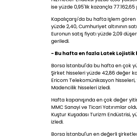
ise yüzde 0,95'lik kazançla 77.162,65 
Kapalıçarşı'da bu hafta işlem gören 
yüzde 2,40, Cumhuriyet altınının satı
Euronun satış fiyatı yüzde 2,09 düşerk
geriledi.
- Bu hafta en fazla Latek Lojistik 
Borsa İstanbul'da bu hafta en çok yük
Şirket hisseleri yüzde 42,86 değer ka
Ericom Telekomünikasyon hisseleri, y
Madencilik hisseleri izledi.
Hafta kapanışında en çok değer yitir
MMC Sanayi ve Ticari Yatırımlar oldu.
Kuştur Kuşadası Turizm Endüstrisi, yüz
izledi.
Borsa İstanbul'un en değerli şirketler