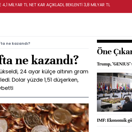
 4,1 MİLYAR TL NET KAR AÇIKLADI, BEKLENTİ 3,8 MİLYAR TL
fta ne kazandı?
Öne Çıka
fta ne kazandı?
Trump, "GENIUS" t
ükseldi, 24 ayar külçe altının gram
iledi. Dolar yüzde 1,51 düşerken,
betti
IMF: Ekonomik gös