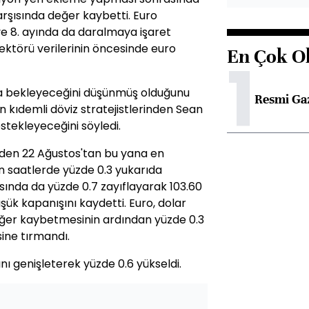
arşısında değer kaybetti. Euro
ve 8. ayında da daralmaya işaret
ktörü verilerinin öncesinde euro
En Çok O
1
aha bekleyeceğini düşünmüş olduğunu
Resmi Ga
 kıdemli döviz stratejistlerinden Sean
stekleyeceğini söyledi.
inden 22 Ağustos'tan bu yana en
en saatlerde yüzde 0.3 yukarıda
sında da yüzde 0.7 zayıflayarak 103.60
ük kapanışını kaydetti. Euro, dolar
eğer kaybetmesinin ardından yüzde 0.3
sine tırmandı.
nı genişleterek yüzde 0.6 yükseldi.