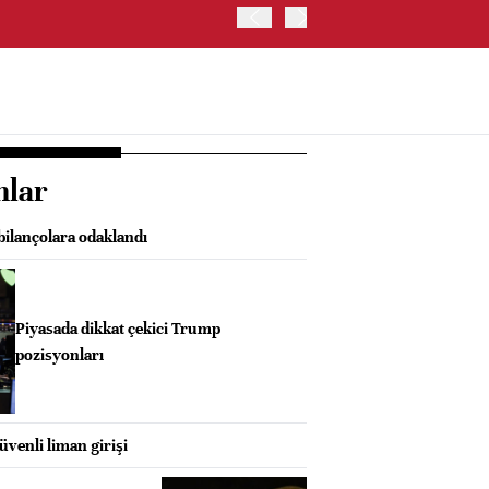
ABD HAZİNE BAKANLIĞI'NIN
nlar
bilançolara odaklandı
Piyasada dikkat çekici Trump
pozisyonları
üvenli liman girişi