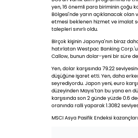
yen, 16 önemli para biriminin çoğu k
Bölgesi'nde yarın açıklanacak olan 
etmesi beklenen hizmet ve imalat se
talepleri sınırlı oldu.
Birçok kişinin Japonya'nın biraz d
hatırlatan Westpac Banking Corp.'un
Callow, bunun dolar-yeni bir süre de
Yen, dolar karşısında 79.22 seviyes
düşüğüne işaret etti. Yen, daha erk
seyrediyordu. Japon yeni, euro karşı
düzeyinden Mayıs'tan bu yana en düş
karşısında son 2 günde yüzde 0.6 d
oranında ralli yaparak 1.3082 seviye
MSCI Asya Pasifik Endeksi kazançları