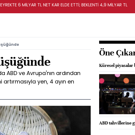
EYREKTE 6 MİLYAR TL NET KAR ELDE ETTİ; BEKLENTİ 4,9 MİLYAR TL
düşüğünde
Öne Çıka
düşüğünde
Küresel piyasalar 
da ABD ve Avrupa'nın ardından
 artırmasıyla yen, 4 ayın en
ABD tahvillerine g