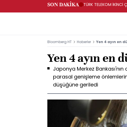
SON DAKİKA
TÜRK TELEKOM İKİNCİ Ç
Bloomberg HT
Haberler
Yen 4 ayın en 
Yen 4 ayın en 
Japonya Merkez Bankası'nın 
parasal genişleme önlemlerini
düşüğüne geriledi