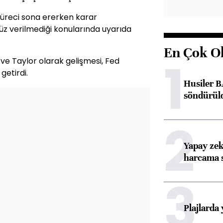
 süreci sona ererken karar
üz verilmediği konularında uyarıda
En Çok O
1
 ve Taylor olarak gelişmesi, Fed
getirdi.
Husiler B
söndürül
2
Yapay zek
harcama 
3
Plajlarda