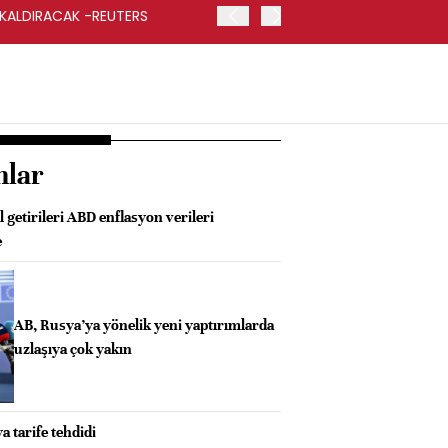
 KALDIRACAK -REUTERS
ABD DIŞİŞLERİ BAKANLIĞI
UYGULANACAK
nlar
l getirileri ABD enflasyon verileri
e
AB, Rusya’ya yönelik yeni yaptırımlarda
uzlaşıya çok yakın
 tarife tehdidi