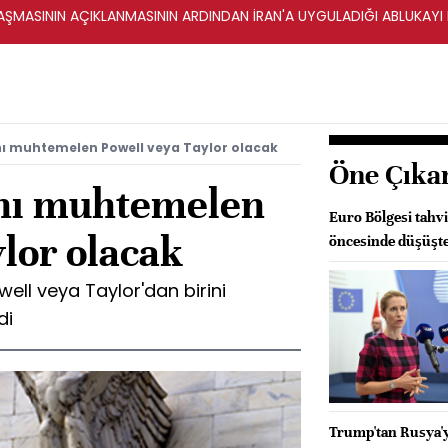
ŞMASININ AÇIKLANMASININ ARDINDAN İRAN'A UYGULADIĞI ABLUKAYI
nı muhtemelen Powell veya Taylor olacak
Öne Çıka
anı muhtemelen
Euro Bölgesi tahvi
lor olacak
öncesinde düşüşt
ell veya Taylor'dan birini
di
Trump'tan Rusya'ya