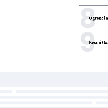
8
Öğrenci a
9
Resmi Ga