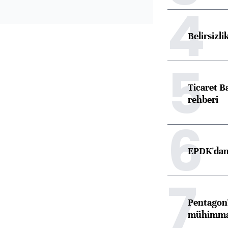
4
Belirsizli
5
Ticaret B
rehberi
6
EPDK'dan 
7
Pentagon'
mühimmat 