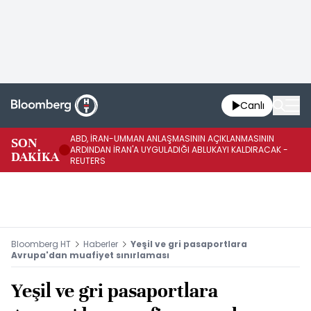
Canlı
ABD, İRAN-UMMAN ANLAŞMASININ AÇIKLANMASININ
AB
SON
ARDINDAN İRAN'A UYGULADIĞI ABLUKAYI KALDIRACAK -
GE
DAKİKA
REUTERS
UY
Bloomberg HT
Haberler
Yeşil ve gri pasaportlara
Avrupa'dan muafiyet sınırlaması
Yeşil ve gri pasaportlara