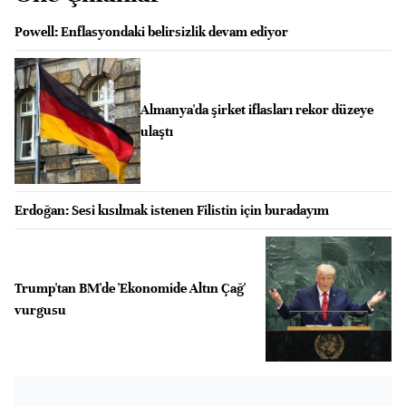
Powell: Enflasyondaki belirsizlik devam ediyor
Almanya'da şirket iflasları rekor düzeye
ulaştı
Erdoğan: Sesi kısılmak istenen Filistin için buradayım
Trump'tan BM'de 'Ekonomide Altın Çağ'
vurgusu