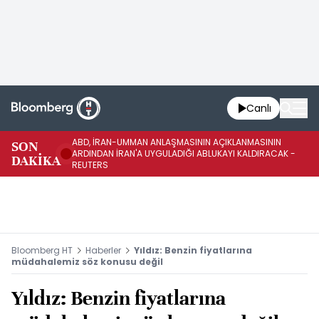
Canlı
ABD, İRAN-UMMAN ANLAŞMASININ AÇIKLANMASININ
AB
SON
ARDINDAN İRAN'A UYGULADIĞI ABLUKAYI KALDIRACAK -
GE
DAKİKA
REUTERS
UY
Bloomberg HT
Haberler
Yıldız: Benzin fiyatlarına
müdahalemiz söz konusu değil
Yıldız: Benzin fiyatlarına