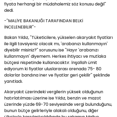
fiyata herhangi bir müdahalemiz söz konusu değil''
dedi.
-''MALİYE BAKANLIĞI TARAFINDAN BELKİ
İNCELENEBİLİR''-
Bakan Yıldız, ''Tüketicilere, yükselen akaryakıt fiyatları
ile ilgili tavsiyeniz olacak mı, 'arabanızı kullanmayın'
diyebilir misiniz?'' sorusunu ise ''Hayır 'arabanızı
kullanmayın' diyemem. Herkes ihtiyacı ve mutlaka
bütçesi nispetinde kullanacaktır. İnşallah ümit
ediyorum ki fiyatlar uluslararası arenada 75- 80
dolarlar bandına iner ve fiyatlar geri çekilir'' şeklinde
yanıtladı.
Akaryakıt üzerindeki vergilerin yüksek olduğunun
hatırlatılması üzerine ise Yıldız, benzin ve mazot
üzerinde yüzde 69-70 seviyesinde vergi bulunduğunu,
bunun bütçe gelirleriyle alakalı olduğunu, diğer
ülkelerle karşılaştırıldığında bu rakamın Maliye