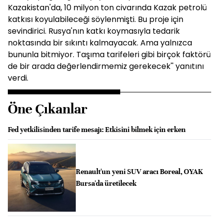
Kazakistan'da, 10 milyon ton civarında Kazak petrolü
katkısı koyulabileceği söylenmişti. Bu proje için
sevindirici. Rusya'nın katkı koymasıyla tedarik
noktasında bir sıkıntı kalmayacak. Ama yalnızca
bununla bitmiyor. Taşıma tarifeleri gibi birçok faktörü
de bir arada değerlendirmemiz gerekecek'' yanıtını
verdi.
Öne Çıkanlar
Fed yetkilisinden tarife mesajı: Etkisini bilmek için erken
Renault'un yeni SUV aracı Boreal, OYAK
Bursa'da üretilecek