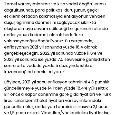
Temel varsayımlarımız ve kısa vadeli öngörülerimiz
doğrultusunda, para politikası duruşunun, geçici
etkilerin ortadan kalkmasıyla enflasyonun yeniden
düşüş eğilimine dönmesini sağlayacak sıkılıkta
oluşturulmaya devam edileceği bir görünüm altında
enflasyonun kademeli olarak hedeflere
yakınsayacağını öngörüyoruz. Bu çerçevede,
enflasyonun 2021 yıl sonunda yüzde 18,4 olarak
gerçekleşeceğini, 2022 yıl sonunda yüzde 11,8’e ve
2023 yıl sonunda ise yüzde 7,0 seviyesine geriledikten
sonra orta vadede yüzde 5 düzeyinde istikrar
kazanacağını tahmin ediyoruz.
Böylece, 2021 yıl sonu enflasyon tahminini 4,3 puanlık
güncellemeyle yüzde 14,1’den yüzde 18,4’e yükselttik.
Bir önceki Rapor dönemine göre gıda fiyatları ve Türk
lirası cinsinden ithalat fiyatları varsayımlarındaki
güncellemeler, enflasyon tahminini sırasıyla 2,1 puan
ve 1,5 puan artırdı. Yönetilen/yönlendirilen fiyatlar ise,