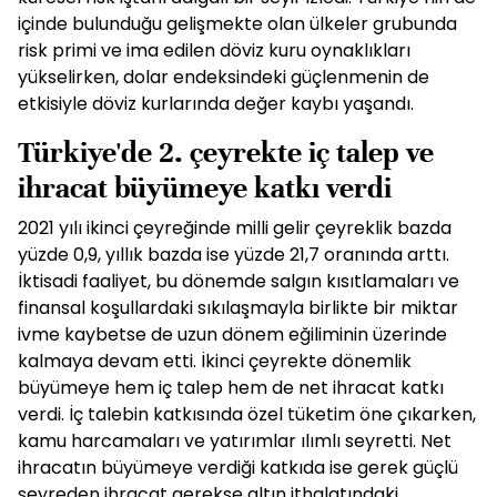
içinde bulunduğu gelişmekte olan ülkeler grubunda
risk primi ve ima edilen döviz kuru oynaklıkları
yükselirken, dolar endeksindeki güçlenmenin de
etkisiyle döviz kurlarında değer kaybı yaşandı.
Türkiye'de 2. çeyrekte iç talep ve
ihracat büyümeye katkı verdi
2021 yılı ikinci çeyreğinde milli gelir çeyreklik bazda
yüzde 0,9, yıllık bazda ise yüzde 21,7 oranında arttı.
İktisadi faaliyet, bu dönemde salgın kısıtlamaları ve
finansal koşullardaki sıkılaşmayla birlikte bir miktar
ivme kaybetse de uzun dönem eğiliminin üzerinde
kalmaya devam etti. İkinci çeyrekte dönemlik
büyümeye hem iç talep hem de net ihracat katkı
verdi. İç talebin katkısında özel tüketim öne çıkarken,
kamu harcamaları ve yatırımlar ılımlı seyretti. Net
ihracatın büyümeye verdiği katkıda ise gerek güçlü
seyreden ihracat gerekse altın ithalatındaki