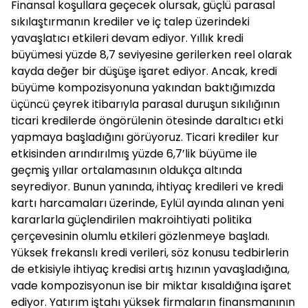
Finansal koşullara geçecek olursak, güçlü parasal
sıkılaştırmanın krediler ve iç talep üzerindeki
yavaşlatıcı etkileri devam ediyor. Yıllık kredi
büyümesi yüzde 8,7 seviyesine gerilerken reel olarak
kayda değer bir düşüşe işaret ediyor. Ancak, kredi
büyüme kompozisyonuna yakından baktığımızda
üçüncü çeyrek itibarıyla parasal duruşun sıkılığının
ticari kredilerde öngörülenin ötesinde daraltıcı etki
yapmaya başladığını görüyoruz. Ticari krediler kur
etkisinden arındırılmış yüzde 6,7’lik büyüme ile
geçmiş yıllar ortalamasının oldukça altında
seyrediyor. Bunun yanında, ihtiyaç kredileri ve kredi
kartı harcamaları üzerinde, Eylül ayında alınan yeni
kararlarla güçlendirilen makroihtiyati politika
çerçevesinin olumlu etkileri gözlenmeye başladı.
Yüksek frekanslı kredi verileri, söz konusu tedbirlerin
de etkisiyle ihtiyaç kredisi artış hızının yavaşladığına,
vade kompozisyonun ise bir miktar kısaldığına işaret
ediyor. Yatırım iştahı yüksek firmaların finansmanının