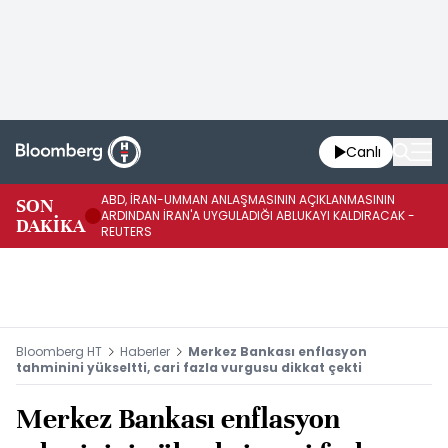
Canlı
ABD, İRAN-UMMAN ANLAŞMASININ AÇIKLANMASININ
AB
SON
ARDINDAN İRAN'A UYGULADIĞI ABLUKAYI KALDIRACAK -
GE
DAKİKA
REUTERS
UY
Bloomberg HT
Haberler
Merkez Bankası enflasyon
tahminini yükseltti, cari fazla vurgusu dikkat çekti
Merkez Bankası enflasyon