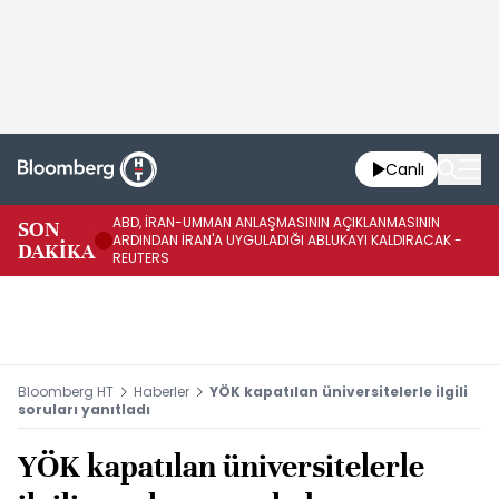
Canlı
ABD, İRAN-UMMAN ANLAŞMASININ AÇIKLANMASININ
AB
SON
ARDINDAN İRAN'A UYGULADIĞI ABLUKAYI KALDIRACAK -
GE
DAKİKA
REUTERS
UY
Bloomberg HT
Haberler
YÖK kapatılan üniversitelerle ilgili
soruları yanıtladı
YÖK kapatılan üniversitelerle