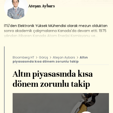
Ateşan Aybars
İTÜ'den Elektronik Yüksek Mühendisi olarak mezun olduktan
sonra akademik çalışmalarına Kanada'da devam etti. 1975
yılından itibaren Kanada Atom Enerjisi Komisyonu ve
Ontario Hydro Nükleer santrallarında çalıştı. 1981 yılında
finans dünyasına geçerek geliştirdiği Teknik Analiz Modeli ile
Ontario Securities Commission'dan Commodity Trading
Manager lisansı aldı. 1993 yılında Türkiye'ye dönerek teknik
Bloomberg HT
Görüş
Ateşan Aybars
Altın
analiz, türev piyasalar ve risk yönetimi seminerleri verdi ve
piyasasında kısa dönem zorunlu takip
çeşitli finansal kuruluşlara yatırım danışmanlığı yaptı.
1999'dan itibaren medyada ekonomi yorumları yapmaya
Altın piyasasında kısa
başlayan Aybars, 2010 yılından bu yana Bloomberg HT
Televizyonu'nda yayınlanan Risk Yönetimi programında
dönem zorunlu takip
yorumcu olarak ekrana çıkıyor.