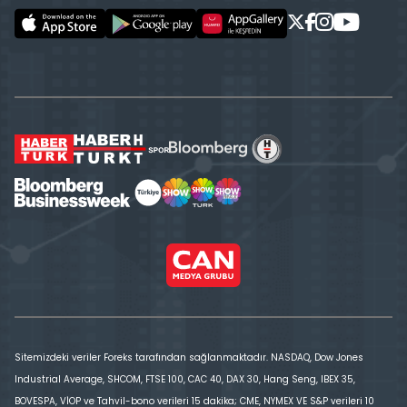
Sitemizdeki veriler Foreks tarafından sağlanmaktadır. NASDAQ, Dow Jones
Industrial Average, SHCOM, FTSE 100, CAC 40, DAX 30, Hang Seng, IBEX 35,
BOVESPA, VİOP ve Tahvil-bono verileri 15 dakika; CME, NYMEX VE S&P verileri 10