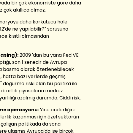
 yada bir çok ekonomiste göre daha
z çok akıllıca olmaz.
enaryoyu daha korkutucu hale
12'de ne yapılabilir?" sorusuna
ece kısıtlı olmasından
asing):
2009 'dan bu yana Fed VE
tığı, son 1 senedir de Avrupa
ra basma olarak özetlenebilecek
iş, hatta bazı yerlerde geçmiş
doğurma riski olan bu politika ile
cak artık piyasaların merkez
rlılığı azalmış durumda. Ciddi risk.
eme operasyonu:
Yine önderliğini
şlerlik kazanması için özel sektörün
çalışan politikada da sona
ere ulaşmış Avrupa'da ise birçok