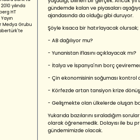
yaşadığı, bilinen bir gerçek. Ancak yıl
 2010 yılında
gündemde kalan ve piyasaları aşağıya
berg HT
ajandasında da olduğu gibi duruyor.
 Yayın
er Medya Grubu
Şöyle kısaca bir hatırlayacak olursak;
abertürk'te
- AB dağılıyor mu?
- Yunanistan iflasını açıklayacak mı?
- İtalya ve İspanya'nın borç çevirem
- Çin ekonomisinin soğuması kontrol 
- Körfezde artan tansiyon krize dönüş
- Gelişmekte olan ülkelerde oluşan ba
Yukarıda bazılarını sıraladığım sorul
olarak öğrenemedik. Dolayısı ile bu p
gündemimizde olacak.