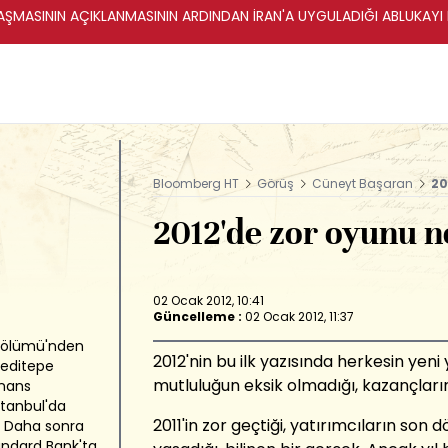
ŞMASININ AÇIKLANMASININ ARDINDAN İRAN'A UYGULADIĞI ABLUKAYI
Bloomberg HT
Görüş
Cüneyt Başaran
20
2012'de zor oyunu n
02 Ocak 2012, 10:41
Güncelleme :
02 Ocak 2012, 11:37
r Bölümü'nden
2012'nin bu ilk yazısında herkesin yeni y
Yeditepe
mutluluğun eksik olmadığı, kazançların
inans
tanbul'da
2011'in zor geçtiği, yatırımcıların son 
. Daha sonra
ndard Bank'ta