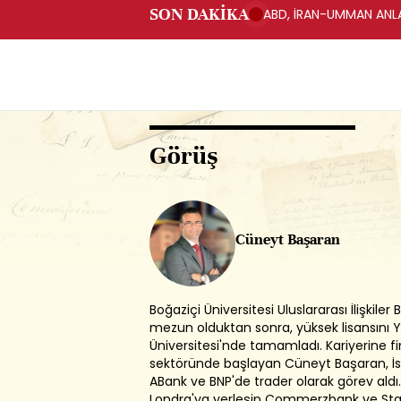
SON DAKİKA
ABD, İRAN-UMMAN ANLA
Görüş
Cüneyt Başaran
Boğaziçi Üniversitesi Uluslararası İlişkile
mezun olduktan sonra, yüksek lisansını 
Üniversitesi'nde tamamladı. Kariyerine f
sektöründe başlayan Cüneyt Başaran, İs
ABank ve BNP'de trader olarak görev aldı
Londra'ya yerleşip Commerzbank ve Sta