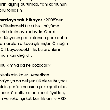
nırını aşmış durumda. Yani kamunun
örü fonlasın.
sırtlayacak' hikayesi:
2008'den
n ülkelerdeki (EM) hızlı büyüme
k mazide kalmaya adaydır. Gerçi
ar dünyanın geri kalanına göre daha
emareleri ortaya çıkmıştır. Örneğin
 % 1 büyüyecektir ki; bu oranların
 mümkün değildir.
yunu kim ya da ne bozacak?
pitalizmin kalesi Amerikan
a'ya ya da gelişen ülkelere ihtiyacı
inin performansına göre şekil alan
ur. Stabilize olan konut fiyatları,
e rekor şirket karlılıkları ile ABD