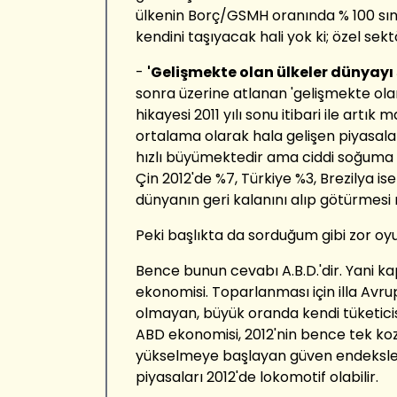
ülkenin Borç/GSMH oranında % 100 sı
kendini taşıyacak hali yok ki; özel sekt
-
'Gelişmekte olan ülkeler dünyayı 
sonra üzerine atlanan 'gelişmekte ola
hikayesi 2011 yılı sonu itibari ile artı
ortalama olarak hala gelişen piyasal
hızlı büyümektedir ama ciddi soğuma 
Çin 2012'de %7, Türkiye %3, Brezilya ise
dünyanın geri kalanını alıp götürmesi
Peki başlıkta da sorduğum gibi zor o
Bence bunun cevabı A.B.D.'dir. Yani ka
ekonomisi. Toparlanması için illa Avrup
olmayan, büyük oranda kendi tüketicis
ABD ekonomisi, 2012'nin bence tek kozud
yükselmeye başlayan güven endeksleri v
piyasaları 2012'de lokomotif olabilir.