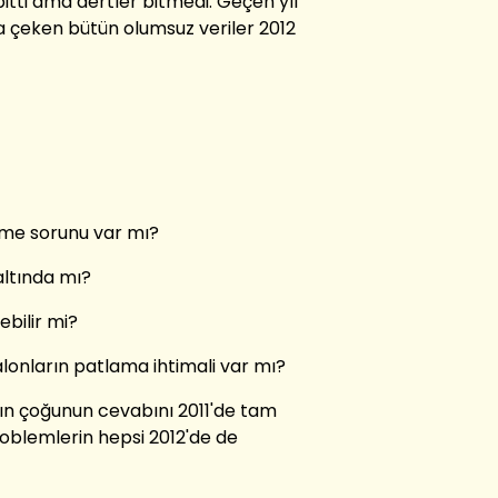
 bitti ama dertler bitmedi. Geçen yıl
 çeken bütün olumsuz veriler 2012
eme sorunu var mı?
altında mı?
ebilir mi?
lonların patlama ihtimali var mı?
arın çoğunun cevabını 2011'de tam
roblemlerin hepsi 2012'de de