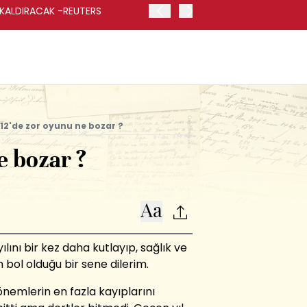
 KALDIRACAK -REUTERS
ABD DIŞİŞLERİ BAKANLIĞI
UYGULANACAK
12'de zor oyunu ne bozar ?
e bozar ?
ılını bir kez daha kutlayıp, sağlık ve
 bol olduğu bir sene dilerim.
dönemlerin en fazla kayıplarını