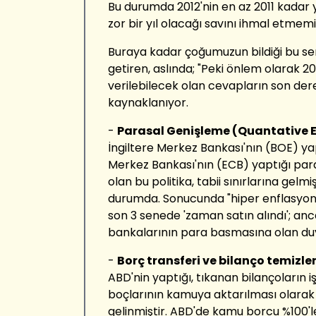
Bu durumda 2012'nin en az 2011 kadar
zor bir yıl olacağı savını ihmal etmemi
Buraya kadar çoğumuzun bildiği bu s
getiren, aslında; "Peki önlem olarak 20
verilebilecek olan cevapların son der
kaynaklanıyor.
-
Parasal Genişleme (Quantative E
İngiltere Merkez Bankası'nın (BOE) yap
Merkez Bankası'nın (ECB) yaptığı pa
olan bu politika, tabii sınırlarına gelm
durumda. Sonucunda "hiper enflasyon" 
son 3 senede 'zaman satın alındı'; an
bankalarının para basmasına olan duya
-
Borç transferi ve bilanço temizl
ABD'nin yaptığı, tıkanan bilançoların i
boçlarının kamuya aktarılması olarak 
gelinmiştir. ABD'de kamu borcu %100'l