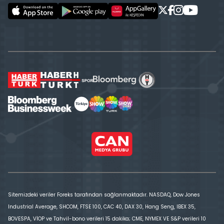
Sitemizdeki veriler Foreks tarafından sağlanmaktadır. NASDAQ, Dow Jones
Industrial Average, SHCOM, FTSE 100, CAC 40, DAX 30, Hang Seng, IBEX 35,
BOVESPA, VİOP ve Tahvil-bono verileri 15 dakika; CME, NYMEX VE S&P verileri 10