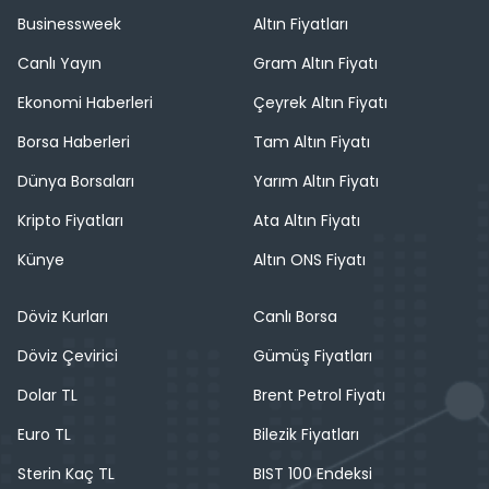
Businessweek
Altın Fiyatları
Canlı Yayın
Gram Altın Fiyatı
Ekonomi Haberleri
Çeyrek Altın Fiyatı
Borsa Haberleri
Tam Altın Fiyatı
Dünya Borsaları
Yarım Altın Fiyatı
Kripto Fiyatları
Ata Altın Fiyatı
Künye
Altın ONS Fiyatı
Döviz Kurları
Canlı Borsa
Döviz Çevirici
Gümüş Fiyatları
Dolar TL
Brent Petrol Fiyatı
Euro TL
Bilezik Fiyatları
Sterin Kaç TL
BIST 100 Endeksi