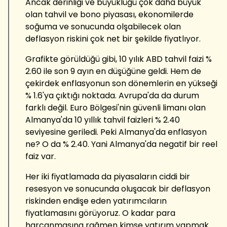
Ancak derinliği ve büyüklüğü çok daha büyük
olan tahvil ve bono piyasası, ekonomilerde
soğuma ve sonucunda olşabilecek olan
deflasyon riskini çok net bir şekilde fiyatlıyor.
Grafikte görüldüğü gibi, 10 yılık ABD tahvil faizi %
2.60 ile son 9 ayın en düşüğüne geldi. Hem de
çekirdek enflasyonun son dönemlerin en yükseği
% 1.6'ya çıktığı noktada. Avrupa'da da durum
farklı değil. Euro Bölgesi'nin güvenli limanı olan
Almanya'da 10 yıllık tahvil faizleri % 2.40
seviyesine geriledi. Peki Almanya'da enflasyon
ne? O da % 2.40. Yani Almanya'da negatif bir reel
faiz var.
Her iki fiyatlamada da piyasaların ciddi bir
resesyon ve sonucunda oluşacak bir deflasyon
riskinden endişe eden yatırımcıların
fiyatlamasını görüyoruz. O kadar para
harcanmasına rağmen kimse yatırım yapmak