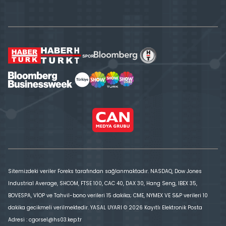
Sitemizdeki veriler Foreks tarafından sağlanmaktadır. NASDAQ, Dow Jones
Industrial Average, SHCOM, FTSE 100, CAC 40, DAX 30, Hang Seng, IBEX 35,
BOVESPA, VİOP ve Tahvil-bono verileri 15 dakika; CME, NYMEX VE S&P verileri 10
dakika gecikmeli verilmektedir. YASAL UYARI © 2026 Kayıtlı Elektronik Posta
Adresi : cgorsel@hs03.kep.tr