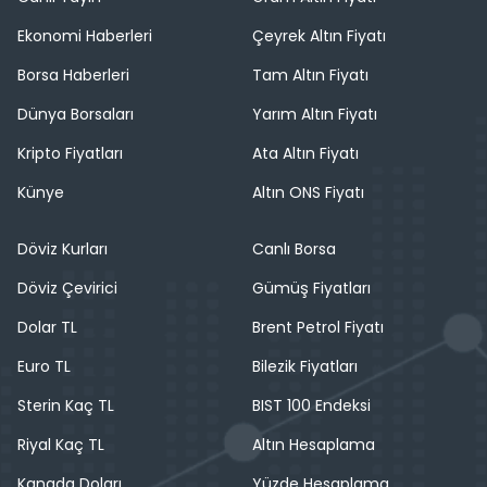
Ekonomi Haberleri
Çeyrek Altın Fiyatı
Borsa Haberleri
Tam Altın Fiyatı
Dünya Borsaları
Yarım Altın Fiyatı
Kripto Fiyatları
Ata Altın Fiyatı
Künye
Altın ONS Fiyatı
Döviz Kurları
Canlı Borsa
Döviz Çevirici
Gümüş Fiyatları
Dolar TL
Brent Petrol Fiyatı
Euro TL
Bilezik Fiyatları
Sterin Kaç TL
BIST 100 Endeksi
Riyal Kaç TL
Altın Hesaplama
Kanada Doları
Yüzde Hesaplama