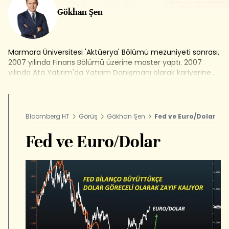
Gökhan Şen
Marmara Üniversitesi 'Aktüerya' Bölümü mezuniyeti sonrası,
2007 yılında Finans Bölümü üzerine master yaptı. 2007
yılında Ata Yatırım'da Yatırım Danışmanı olarak kariyerine
başladı, 2009 yılından itibaren Fon ve Portföy Yöneticisi
olarak devam etti. 2010-2013 yılları arasında Bloomberg
HT'de Araştırma Müdürü olarak görev aldı. 2013-2015 yılları
arasında Ak Yatırım'da Uluslararası Piyasalar Araştırma
Bloomberg HT
Görüş
Gökhan Şen
Fed ve Euro/Dolar
Müdürü olarak çalıştı. Bloomberg HT'de Eonomi
Koordinatörlüğü görevinin ardından Genel Yayın Yönetmeni
Fed ve Euro/Dolar
olarak görev yaptı.