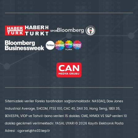
Sitemizdeki veriler Foreks tarafından sağlanmaktadır. NASDAQ, Dow Jones
Industrial Average, SHCOM, FTSE 100, CAC 40, DAX 30, Hang Seng, IBEX 35,
BOVESPA, VİOP ve Tahvil-bono verileri 15 dakika; CME, NYMEX VE S&P verileri 10
dakika gecikmeli verilmektedir. YASAL UYARI © 2026 Kayıtlı Elektronik Posta
Adresi : cgorsel@hs03.kep.tr