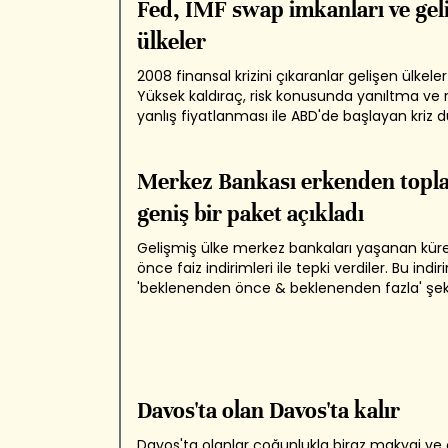
Dolar borcu olanlar ya da daha...
Fed, IMF swap imkanları ve gel
ülkeler
2008 finansal krizini çıkaranlar gelişen ülkeler
Yüksek kaldıraç, risk konusunda yanıltma ve r
yanlış fiyatlanması ile ABD'de başlayan kriz
mal olmuştu. Bu safhalarda dolar bulmak zor
Hem borç alınabilecek dolar havuzu daralm
panikle birlikte havuzda yüzmek...
Merkez Bankası erkenden topla
geniş bir paket açıkladı
Gelişmiş ülke merkez bankaları yaşanan küre
önce faiz indirimleri ile tepki verdiler. Bu indir
'beklenenden önce & beklenenden fazla' şek
paketlenmişti. Sermaye piyasalarını sakinleş
için yeterli olmadığı gibi para piyasaları da b
huzur bulamadılar. Bu arada...
Davos'ta olan Davos'ta kalır
Davos'ta olanlar çoğunlukla biraz makyaj ve