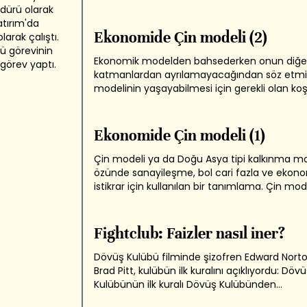
kişi başına milli gelir okulundan mezun olup 
dürü olarak
ülke kategorisine atlayan, sayıları bir elin par
atırım'da
geçmeyen ülkelerden biri. Ben...
Ekonomide Çin modeli (2)
arak çalıştı.
ü görevinin
Ekonomik modelden bahsederken onun diğe
görev yaptı.
katmanlardan ayrılamayacağından söz etmi
modelinin yaşayabilmesi için gerekli olan koş
bu anlamda değinmek gerekir. Çünkü fikri te
olmayan bir ekonomik model kolaylıkla yarar
zarar getirebilir. Çin modelinin başarılı olmasın
Ekonomide Çin modeli (1)
Çin modeli ya da Doğu Asya tipi kalkınma mo
özünde sanayileşme, bol cari fazla ve ekon
istikrar için kullanılan bir tanımlama. Çin mod
deneysel, pragmatik, yüksek teknolojiye ve
inovasyona dayalıydı. Yoğun yatırım istiyord
amacı dünyaya açılmaktı. Daha fazla ticaret
Fightclub: Faizler nasıl iner?
üretim de...
Dövüş Kulübü filminde şizofren Edward Nort
Brad Pitt, kulübün ilk kuralını açıklıyordu: Döv
Kulübünün ilk kuralı Dövüş Kulübünden
bahsetmemektir. Faiz indirimi için bazen ilk k