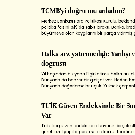
müthiş repliği hatırlamak gerekir. * Faizleri kim
Cevap bazen merkez bankalarıdır bazen de...
TCMB'yi doğru mu anladım?
Merkez Bankası Para Politikası Kurulu, beklendi
politika faizini %19'da sabit bıraktı. Banka, kred
büyümeye olan kaygılarını bir parça yitirmiş g
görünüyor. Keza güçlü kredi büyümesi aynı
enflasyonu tetikleyen faktörlerden. MB, emti
fiyatlarındanki yükselişin ve küresel...
Halka arz yatırımcılığı: Yanlışı 
doğrusu
Yıl başından bu yana 11 şirketimiz halka arz ol
Dünyada da benzer bir gidişat var. Neden bö
Dünyada değerlemeler uçuk. Yüksek çarpanl
kendilerine ortak almış oluyor şirketler. Bizd
değerlemeler cazip hem de krediler pahalı. Şi
büyümek için ya yüksek enflasyondan...
TÜİK Güven Endeksinde Bir So
Var
Tüketici güven endeksleri dünyanın birçok ü
gerek özel yapılar gerekse de kamu tarafınd