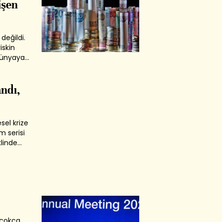
işen
 değildi.
iskin
 dünyaya
laşmıştı.
ış hem de
ndı,
sel krize
im serisi
linde
tirmek
u işten
 çokça