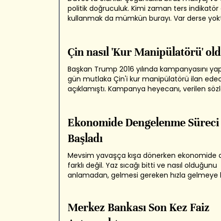
politik doğruculuk. Kimi zaman ters indikatör
kullanmak da mümkün burayı. Var derse yokt
derse çoktur gibi... Örnek mi? 2018'deki çiçeğ
burnunda Başkan Trump konuşması. Ameri
başkanını seçmiş ve Başkan'ın tüm gündemi t
Çin nasıl 'Kur Manipülatörü' ol
Başkan Trump 2016 yılında kampanyasını yap
gün mutlaka Çin'i kur manipülatörü ilan ede
açıklamıştı. Kampanya heyecanı, verilen sözl
gelelim, Başkan bu sözünü 5 Ağustos 2019'd
oldu. ABD Çin'i kur manipülatörü ilan etti ve 
Hazinesi 5 Ağustos'u 6'ya bağlayan gece,...
Ekonomide Dengelenme Süreci
Başladı
Mevsim yavaşça kışa dönerken ekonomide
farklı değil. Yaz sıcağı bitti ve nasıl olduğunu
anlamadan, gelmesi gereken hızla gelmeye b
%7'yi aşan 2017 büyümesinin ardından bu yıl
beklene soğuma epey hızlı şekilde kıyılarımıza
İSO büyümeye öncü sayılabilecek Satın Alma.
Merkez Bankası Son Kez Faiz