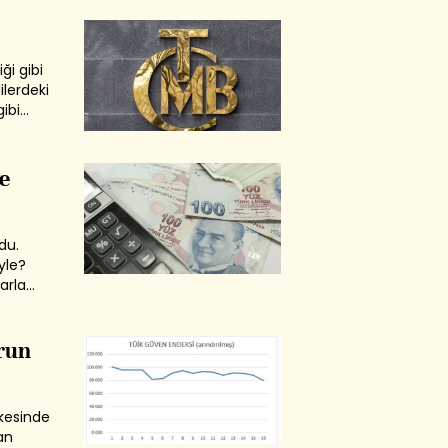
 indirir?
ği gibi
ilerdeki
ibi
 zamanda
a
ve
du.
yle?
arla
e ise hem
rketler
run
lkesinde
an