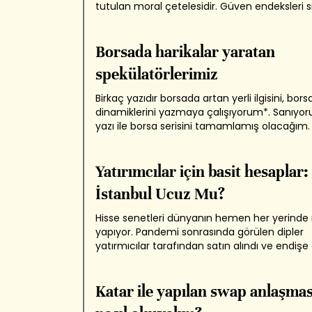
tutulan moral çetelesidir. Güven endeksleri s
frekansla ölçülür ve harcamalar artacak mı
gösterir. Bu gayet basit bir ilişkdir. Güvenli ve
tüketici tüketir yani harcar. Güveni düşük...
Borsada harikalar yaratan
spekülatörlerimiz
Birkaç yazıdır borsada artan yerli ilgisini, bors
dinamiklerini yazmaya çalışıyorum*. Sanıyo
yazı ile borsa serisini tamamlamış olacağım
yazıda artık beklenen getiriye göre ve alınan 
borsanın ucuz olmadığı göstermeye çalışmı
Diğer yandan,paranın getirisinin...
Yatırımcılar için basit hesaplar
İstanbul Ucuz Mu?
Hisse senetleri dünyanın hemen her yerinde r
yapıyor. Pandemi sonrasında görülen dipler
yatırmıcılar tarafından satın alındı ve endişe
yıkıldı. Hastalığın tüm dünyada kontrol altına 
inancı, aşının bulunacağına dair güven... Bu
fiyatlamanın içinde ne ararsanız var. Bedavay
Katar ile yapılan swap anlaşmas