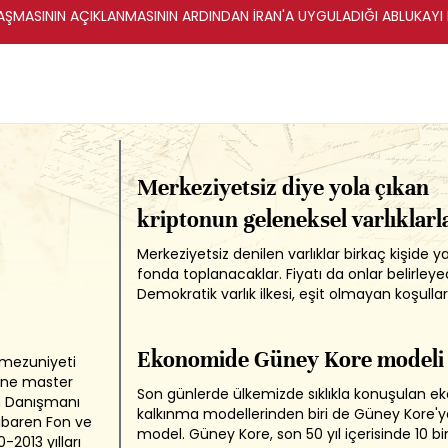
ŞMASININ AÇIKLANMASININ ARDINDAN İRAN'A UYGULADIĞI ABLUKAYI
Merkeziyetsiz diye yola çıkan
kriptonun geleneksel varlıklarl
bağlantısı artıyor
Merkeziyetsiz denilen varlıklar birkaç kişide y
fonda toplanacaklar. Fiyatı da onlar belirleye
Demokratik varlık ilkesi, eşit olmayan koşulla
dünya nüfusu için ne kadar fit bir elbise sanı
tekrar yaşayarak görüyoruz.
Ekonomide Güney Kore modeli
 mezuniyeti
rine master
Son günlerde ülkemizde sıklıkla konuşulan e
ım Danışmanı
kalkınma modellerinden biri de Güney Kore'y
tibaren Fon ve
model. Güney Kore, son 50 yıl içerisinde 10 bi
-2013 yılları