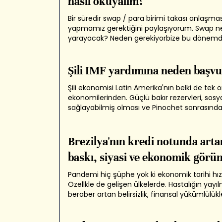
nasıl okuyalım?
Bir süredir swap / para birimi takası anlaşmas
yapmamız gerektiğini paylaşıyorum. Swap ne
yarayacak? Neden gerekiyorbize bu dönem
Covid19 döneminde gelişen hemen tüm ülke
inanılmaz bir sermaye kaçışı yaşandı. Birçok
göre 2-6 standart sapma büyüklüğünde se
Şili IMF yardımına neden başv
çıkışlarına şahit...
Şili ekonomisi Latin Amerika'nın belki de tek 
ekonomilerinden. Güçlü bakır rezervleri, sosy
sağlayabilmiş olması ve Pinochet sonrasında
demokratik olgunluğu ile çölde bir vaha gibid
uzun bir Şili ekonomisine giriş yazısı için 2019'da
eşitsizlik yüzünden kıtayı vuran...
Brezilya'nın kredi notunda arta
baskı, siyasi ve ekonomik gör
Pandemi hiç şüphe yok ki ekonomik tarihi hızl
Özellkle de gelişen ülkelerde. Hastalığın yayıl
beraber artan belirsizlik, finansal yükümlülükl
yerine getirilemeyeceği korkusu ve küresel 
yavaşlama ile birlikte ABD Dolarına olan talep 