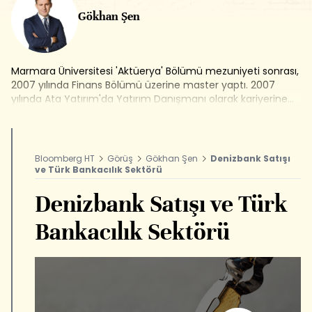
Gökhan Şen
Marmara Üniversitesi 'Aktüerya' Bölümü mezuniyeti sonrası,
2007 yılında Finans Bölümü üzerine master yaptı. 2007
yılında Ata Yatırım'da Yatırım Danışmanı olarak kariyerine
başladı, 2009 yılından itibaren Fon ve Portföy Yöneticisi
olarak devam etti. 2010-2013 yılları arasında Bloomberg
HT'de Araştırma Müdürü olarak görev aldı. 2013-2015 yılları
arasında Ak Yatırım'da Uluslararası Piyasalar Araştırma
Bloomberg HT
Görüş
Gökhan Şen
Denizbank Satışı
Müdürü olarak çalıştı. Bloomberg HT'de Eonomi
ve Türk Bankacılık Sektörü
Koordinatörlüğü görevinin ardından Genel Yayın Yönetmeni
olarak görev yaptı.
Denizbank Satışı ve Türk
Bankacılık Sektörü