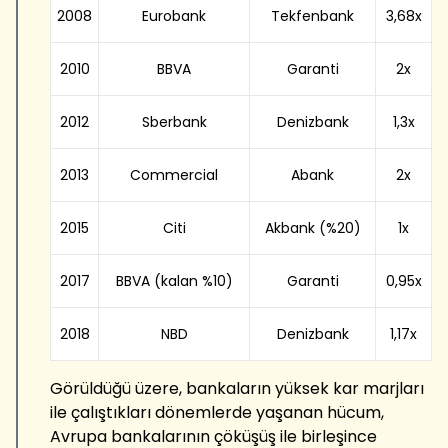
2008
Eurobank
Tekfenbank
3,68x
2010
BBVA
Garanti
2x
2012
Sberbank
Denizbank
1,3x
2013
Commercial
Abank
2x
2015
Citi
Akbank (%20)
1x
2017
BBVA (kalan %10)
Garanti
0,95x
2018
NBD
Denizbank
1,17x
Görüldüğü üzere, bankaların yüksek kar marjları
ile çalıştıkları dönemlerde yaşanan hücum,
Avrupa bankalarının çöküşüş ile birleşince