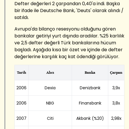
Defter değerleri 2 çarpandan 0,40'a indi. Başka
bir ifade ile Deutsche Bank, 'Deuts' olarak alındı /
satıldı.
Avrupa'da bilanço resesyonu olduğunu gören
bankalar getiriyi yurt dışında aradılar. %25 karlılık
ve 2,5 defter değerli Türk bankalarına hücum
başladı. Aşağıda kısa bir özet ve içinde de defter
değerlerine karşılık kaç kat ödendiği görülüyor.
Tarih
Alıcı
Banka
Çarpan
2006
Dexia
Denizbank
3,9x
2006
NBG
Finansbank
3,8x
2007
Citi
Akbank (%20)
2,98x