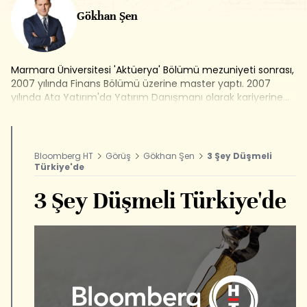
Gökhan Şen
Marmara Üniversitesi 'Aktüerya' Bölümü mezuniyeti sonrası,
2007 yılında Finans Bölümü üzerine master yaptı. 2007
yılında Ata Yatırım'da Yatırım Danışmanı olarak kariyerine
başladı, 2009 yılından itibaren Fon ve Portföy Yöneticisi
olarak devam etti. 2010-2013 yılları arasında Bloomberg
HT'de Araştırma Müdürü olarak görev aldı. 2013-2015 yılları
arasında Ak Yatırım'da Uluslararası Piyasalar Araştırma
Bloomberg HT
Görüş
Gökhan Şen
3 Şey Düşmeli
Müdürü olarak çalıştı. Bloomberg HT'de Eonomi
Türkiye'de
Koordinatörlüğü görevinin ardından Genel Yayın Yönetmeni
olarak görev yaptı.
3 Şey Düşmeli Türkiye'de