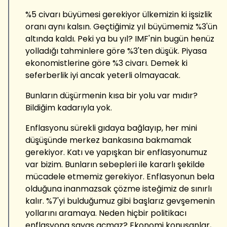
%5 civarı büyümesi gerekiyor ülkemizin ki işsizlik
oranı aynı kalsın. Geçtiğimiz yıl büyümemiz %3'ün
altında kaldı. Peki ya bu yıl? IMF'nin bugün henüz
yolladığı tahminlere göre %3'ten düşük. Piyasa
ekonomistlerine göre %3 civarı. Demek ki
seferberlik iyi ancak yeterli olmayacak.
Bunların düşürmenin kısa bir yolu var mıdır?
Bildiğim kadarıyla yok.
Enflasyonu sürekli gıdaya bağlayıp, her mini
düşüşünde merkez bankasına bakmamak
gerekiyor. Katı ve yapışkan bir enflasyonumuz
var bizim. Bunların sebepleri ile kararlı şekilde
mücadele etmemiz gerekiyor. Enflasyonun bela
olduğuna inanmazsak çözme isteğimiz de sınırlı
kalır. %7'yi bulduğumuz gibi başlarız gevşemenin
yollarını aramaya. Neden hiçbir politikacı
enflasyona savaş açmaz? Ekonomi konuşanlar,