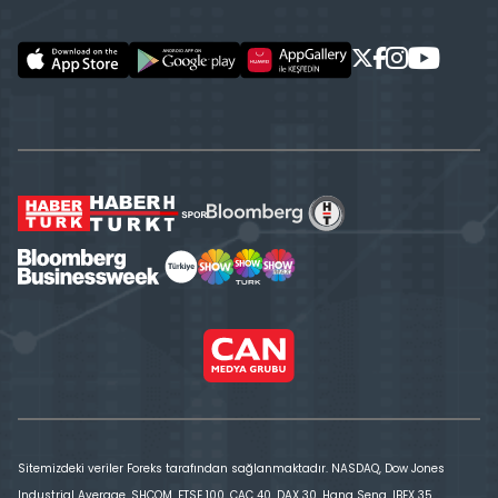
Sitemizdeki veriler Foreks tarafından sağlanmaktadır. NASDAQ, Dow Jones
Industrial Average, SHCOM, FTSE 100, CAC 40, DAX 30, Hang Seng, IBEX 35,