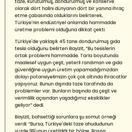
taze, kurutulmuş, dondurulmuş ve konserve
olarak dört halini dünyanın dört bir yanına ihraç
etme çabasında olduklarını belirterek,
Türkiye'nin endüstriyel anlamda hammadde
üretme problemi olduğuna dikkat çekti.
Türkiye'de yaklaşık 45 tane dondurulmuş gıda
tesisi olduğunu belirten Bayizit, “Bu tesislerin
ortak problemi hammadde. Tarla boyutunda
maalesef uygun çeşit, yeterli randıman ve gıda
güvenliğine uygun üretim yapamadığımızdan
dolayı potansiyelimizin çok çok altında ihracatlar
yapıyoruz. Bunun dışında taze tarafında da
problemler var. Bunların başında da çeşit ve
verimlilik açısından yaşadığımız eksiklikler
geliyor” dedi.
Bayizit, bahsettiği sorunlara şu somut örneği
verdi: “Bursa, Türkiye'deki taze ahududunun
yüzde 99'unun üretildiği bir bölge. Bosna