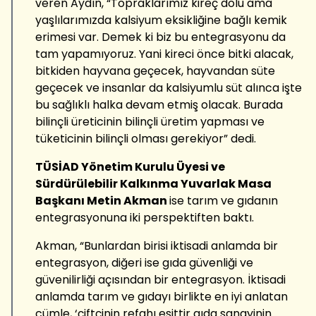
veren Aydın, “Topraklarımız kireç dolu ama
yaşlılarımızda kalsiyum eksikliğine bağlı kemik
erimesi var. Demek ki biz bu entegrasyonu da
tam yapamıyoruz. Yani kireci önce bitki alacak,
bitkiden hayvana geçecek, hayvandan süte
geçecek ve insanlar da kalsiyumlu süt alınca işte
bu sağlıklı halka devam etmiş olacak. Burada
bilinçli üreticinin bilinçli üretim yapması ve
tüketicinin bilinçli olması gerekiyor” dedi.
TÜSİAD Yönetim Kurulu Üyesi ve
Sürdürülebilir Kalkınma Yuvarlak Masa
Başkanı Metin Akman
ise tarım ve gıdanın
entegrasyonuna iki perspektiften baktı.
Akman, “Bunlardan birisi iktisadi anlamda bir
entegrasyon, diğeri ise gıda güvenliği ve
güvenilirliği açısından bir entegrasyon. İktisadi
anlamda tarım ve gıdayı birlikte en iyi anlatan
cümle, ‘çiftçinin refahı eşittir gıda sanayinin