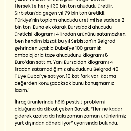
Hersek'te her yıl 30 bin ton ahududu üretilir,
Sırbistan'da geçen yıl 79 bin ton üretildi.
Türkiye'nin toplam ahududu üretimi ise sadece 2
bin ton. Buna ek olarak Bursa'daki ahududu
üreticisi kilogramı 4 liradan ürününü satamazken,
ben kendim bizzat bu yıl Sırbistan'ın Belgrad
şehrinden uçakla Dubai'ye 100 gramlık
ambalajlarla taze ahududunu kilogramı 8
Euro’dan sattım. Yani Bursa'dan kilogramı 4
liradan satamadığımız ahududunu Belgrad 40
TL'ye Dubai'ye satıyor. 10 kat fark var. Katma
değerden konuşacaksak bunu konuşmamız
lazım.”
İhraç ürünlerinde hâlâ pestisit problemi
olduğuna da dikkat çeken Bayizit, “Her ne kadar
giderek azalsa da hala zaman zaman ürünlerimiz
yurt dışından dönebiliyor” uyarısında bulundu.