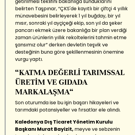
getirilmesi teklifini bakanlığa sunduklarını
belirten Taşpınar, “ÇKS'de kayıtlı bir çiftçi 4 yıllık
münavebesini belirleyerek 1 yıl buğday, bir yıl
mısır, sonraki yıl ayçiçeği ekip, son yıl da şeker
pancarı ekmek üzere bakanlığa bir plan verdiği
zaman ürünlerin yıllık rekoltelerini tahmin etme
şansımız olur” derken devletin teşvik ve
desteğinin buna göre şekillenmesinin önemine
vurgu yaptı.
“KATMA DEĞERLİ TARIMSSAL
ÜRETİM VE GIDADA
MARKALAŞMA“
Son oturumda ise bu işin başarı hikayeleri ve
tarımdaki potansiyeller ve fırsatlar ele alındı.
Kaledonya Dış Ticaret Yönetim Kurulu
Başkanı Murat Bayizit,
meyve ve sebzenin