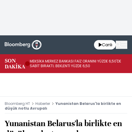
Canlı
SON
MEKSİKA MERKEZ BANKASI FAİZ ORANINI YÜZDE 6,50'DE
OY
DAKİKA
SABİT BIRAKTI; BEKLENTİ YÜZDE 6,50
AÇ
Bloomberg HT
Haberler
Yunanistan Belarus'la birlikte en
düşük notlu Avrupalı
Yunanistan Belarus'la birlikte en