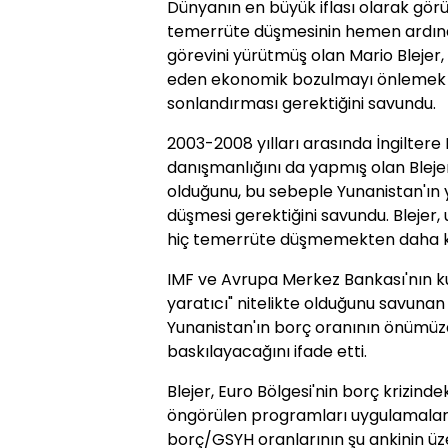
Dünyanın en büyük iflası olarak görü
temerrüte düşmesinin hemen ardınd
görevini yürütmüş olan Mario Blejer, Y
eden ekonomik bozulmayı önlemek iç
sonlandırması gerektiğini savundu.
2003-2008 yılları arasında İngilter
danışmanlığını da yapmış olan Bleje
olduğunu, bu sebeple Yunanistan'ın y
düşmesi gerektiğini savundu. Blejer, 
hiç temerrüte düşmemekten daha kö
IMF ve Avrupa Merkez Bankası'nın k
yaratıcı" nitelikte olduğunu savunan 
Yunanistan'ın borç oranının önümüz
baskılayacağını ifade etti.
Blejer, Euro Bölgesi'nin borç krizinde
öngörülen programları uygulamaları h
borç/GSYH oranlarının şu ankinin üzer