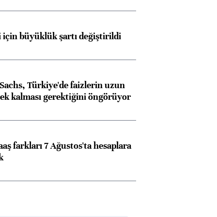
 için büyüklük şartı değiştirildi
achs, Türkiye'de faizlerin uzun
ek kalması gerektiğini öngörüyor
aş farkları 7 Ağustos'ta hesaplara
k