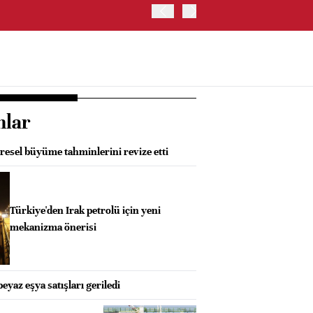
İRAN, HÜRMÜZ BOĞAZI KO
nlar
resel büyüme tahminlerini revize etti
Türkiye'den Irak petrolü için yeni
mekanizma önerisi
beyaz eşya satışları geriledi