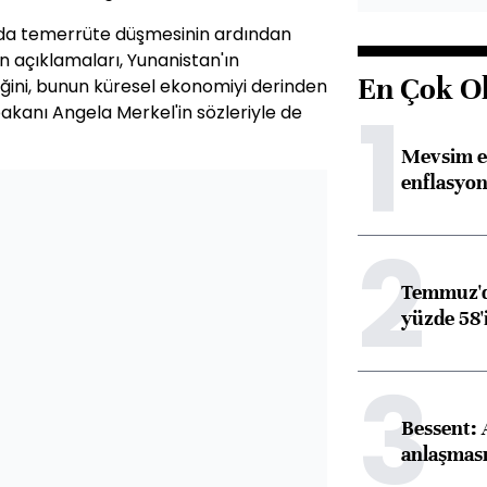
unda temerrüte düşmesinin ardından
n açıklamaları, Yunanistan'ın
En Çok O
eğini, bunun küresel ekonomiyi derinden
1
kanı Angela Merkel'in sözleriyle de
Mevsim et
enflasyon
2
Temmuz'da
yüzde 58'i
3
Bessent:
anlaşmas