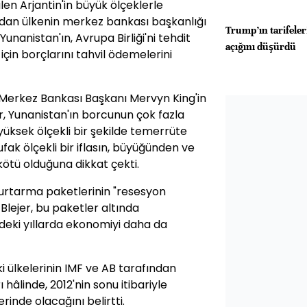
len Arjantin'in büyük ölçeklerle
an ülkenin merkez bankası başkanlığı
Trump’ın tarifeler
unanistan'ın, Avrupa Birliği'ni tehdit
açığını düşürdü
in borçlarını tahvil ödemelerini
e Merkez Bankası Başkanı Mervyn King'in
r, Yunanistan'ın borcunun çok fazla
üksek ölçekli bir şekilde temerrüte
ufak ölçekli bir iflasın, büyüğünden ve
tü olduğuna dikkat çekti.
urtarma paketlerinin "resesyon
Blejer, bu paketler altında
deki yıllarda ekonomiyi daha da
ki ülkelerinin IMF ve AB tarafından
âlinde, 2012'nin sonu itibariyle
inde olacağını belirtti.