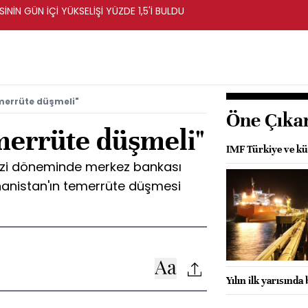
NİN GÜN İÇİ YÜKSELİŞİ YÜZDE 1,5'İ BULDU
merrüte düşmeli"
Öne Çıka
merrüte düşmeli"
IMF Türkiye ve kü
rizi döneminde merkez bankası
unanistan'ın temerrüte düşmesi
Yılın ilk yarısında 