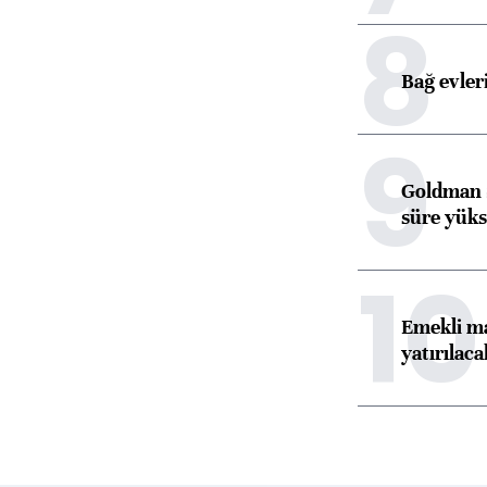
8
Bağ evleri
9
Goldman S
süre yüks
10
Emekli ma
yatırılaca