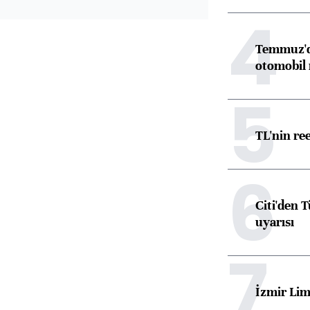
4
Temmuz'da
otomobil 
5
TL'nin re
6
Citi'den 
uyarısı
7
İzmir Lim