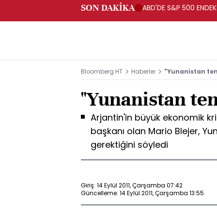
SON DAKİKA
ABD'DE S&P 500 ENDEKSİ
Bloomberg HT
Haberler
"Yunanistan te
"Yunanistan te
Arjantin'in büyük ekonomik k
başkanı olan Mario Blejer, Y
gerektiğini söyledi
Giriş: 14 Eylül 2011, Çarşamba 07:42
Güncelleme: 14 Eylül 2011, Çarşamba 13:55