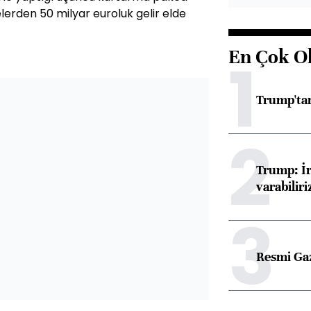
erden 50 milyar euroluk gelir elde
En Çok O
1
Trump'tan
2
Trump: İr
varabiliri
3
Resmi Ga