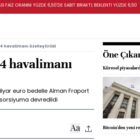
I FAİZ ORANINI YÜZDE 6,50'DE SABİT BIRAKTI; BEKLENTİ YÜZDE 6,50
4 havalimanı özelleştirildi
Öne Çıka
14 havalimanı
Küresel piyasalard
milyar euro bedelle Alman Fraport
sorsiyuma devredildi
Bitcoin'den yeni r