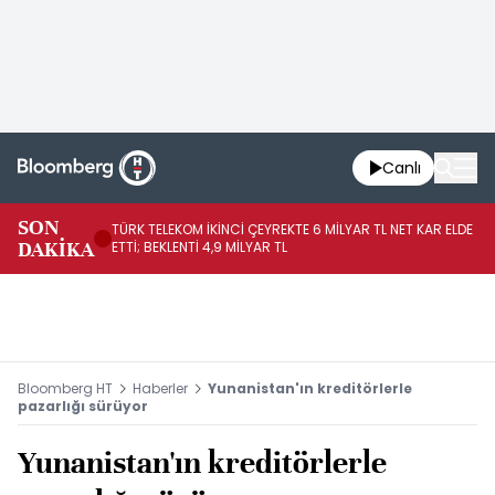
Canlı
SON
TÜRK TELEKOM İKİNCİ ÇEYREKTE 6 MİLYAR TL NET KAR ELDE
AB
DAKİKA
ETTİ; BEKLENTİ 4,9 MİLYAR TL
İR
Bloomberg HT
Haberler
Yunanistan'ın kreditörlerle
pazarlığı sürüyor
Yunanistan'ın kreditörlerle