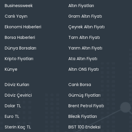
Businessweek
Altın Fiyatları
Canlı Yayın
Gram Altın Fiyatı
Ekonomi Haberleri
Çeyrek Altın Fiyatı
Borsa Haberleri
Tam Altın Fiyatı
Dünya Borsaları
Yarım Altın Fiyatı
Kripto Fiyatları
Ata Altın Fiyatı
Künye
Altın ONS Fiyatı
Döviz Kurları
Canlı Borsa
Döviz Çevirici
Gümüş Fiyatları
Dolar TL
Brent Petrol Fiyatı
Euro TL
Bilezik Fiyatları
Sterin Kaç TL
BIST 100 Endeksi