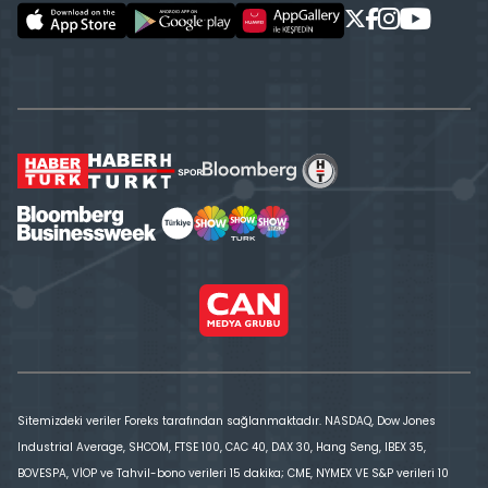
Sitemizdeki veriler Foreks tarafından sağlanmaktadır. NASDAQ, Dow Jones
Industrial Average, SHCOM, FTSE 100, CAC 40, DAX 30, Hang Seng, IBEX 35,
BOVESPA, VİOP ve Tahvil-bono verileri 15 dakika; CME, NYMEX VE S&P verileri 10