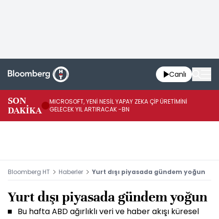
Canlı
SON
MICROSOFT, YENİ NESİL YAPAY ZEKA ÇİP ÜRETİMİNİ
HA
DAKİKA
GELECEK YIL ARTIRACAK -BN
Mİ
Bloomberg HT
Haberler
Yurt dışı piyasada gündem yoğun
Yurt dışı piyasada gündem yoğun
Bu hafta ABD ağırlıklı veri ve haber akışı küresel