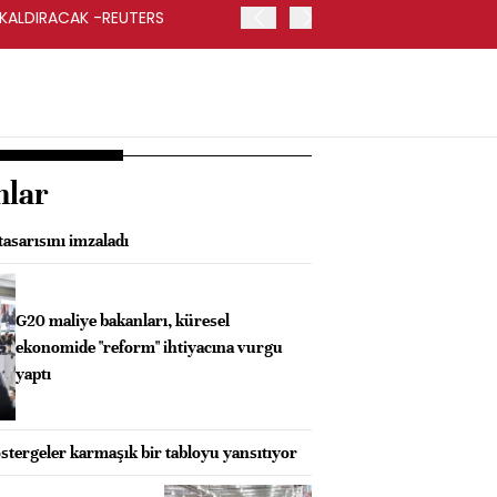
 KALDIRACAK -REUTERS
ABD DIŞİŞLERİ BAKANLIĞI
UYGULANACAK
nlar
asarısını imzaladı
G20 maliye bakanları, küresel
ekonomide "reform" ihtiyacına vurgu
yaptı
tergeler karmaşık bir tabloyu yansıtıyor