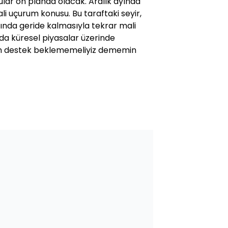
lar ön planda olacak. Aralık ayında
i uçurum konusu. Bu taraftaki seyir,
yında geride kalmasıyla tekrar mali
a küresel piyasalar üzerinde
aftan destek beklememeliyiz dememin