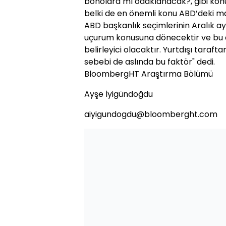
bonolara mı odaklanacak?, gibi konu
belki de en önemli konu ABD’deki mal
ABD başkanlık seçimlerinin Aralık a
uçurum konusuna dönecektir ve bu d
belirleyici olacaktır. Yurtdışı tar
sebebi de aslında bu faktör" dedi.
BloombergHT Araştırma Bölümü
Ayşe İyigündoğdu
aiyigundogdu@bloomberght.com