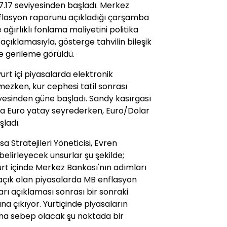
7.17 seviyesinden başladı. Merkez
flasyon raporunu açıkladığı çarşamba
ağırlıklı fonlama maliyetini politika
i açıklamasıyla, gösterge tahvilin bileşik
te gerileme görüldü.
urt içi piyasalarda elektronik
mezken, kur cephesi tatil sonrası
viyesinden güne başladı. Sandy kasırgası
a Euro yatay seyrederken, Euro/Dolar
şladı.
Stratejileri Yöneticisi, Evren
elirleyecek unsurlar şu şekilde;
rt içinde Merkez Bankası'nın adımları
açık olan piyasalarda MB enflasyon
arı açıklaması sonrası bir sonraki
na çıkıyor. Yurtiçinde piyasaların
na sebep olacak şu noktada bir