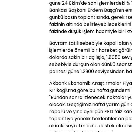
güne 24 Ekim’de son işlemlerdeki % 
Bankası Başkanı Erdem Başçı'nın en
günkü basın toplantısında, gerekirse 
faizinin altında belirleyebileceklerin
faizinde düşük işlem hacmiyle birlik
Bayram tatili sebebiyle kapalı olan y
işlemlerde önemli bir hareket görül
dolarda sakin bir açılışla, 1,8050 se
sebebiyle durgun olan dünkü seanst
paritesi güne 1.2900 seviyesinden ba
Akbank Ekonomik Araştırmalar Piyasa 
Kırıkoğlu’na göre bu hafta gündemi b
"Bundan sonra izlenecek noktalar yu
olacak. Geçtiğimiz hafta yarım gün 
raporu ve yine aynı gün FED faiz kar
toplantıya yönelik beklentiler ön pla
olumlu seyretmesine destek olması