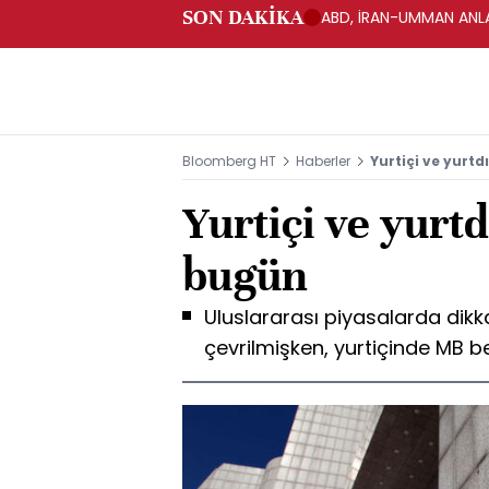
SON DAKİKA
ABD, İRAN-UMMAN ANLA
Bloomberg HT
Haberler
Yurtiçi ve yurt
Yurtiçi ve yurtd
bugün
Uluslararası piyasalarda dikka
çevrilmişken, yurtiçinde MB bek