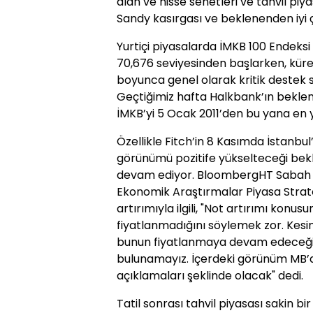
alan ve hisse senetleri ve tahvil p
Sandy kasırgası ve beklenenden iyi ç
Yurtiçi piyasalarda İMKB 100 Endeksi t
70,676 seviyesinden başlarken, küre
boyunca genel olarak kritik destek s
Geçtiğimiz hafta Halkbank’ın beklen
İMKB’yi 5 Ocak 2011’den bu yana en y
Özellikle Fitch’in 8 Kasımda İstanb
görünümü pozitife yükselteceği bek
devam ediyor. BloombergHT Sabah 
Ekonomik Araştırmalar Piyasa Strateji
artırımıyla ilgili, "Not artırımı konus
fiyatlanmadığını söylemek zor. Kesin
bunun fiyatlanmaya devam edeceğine
bulunamayız. İçerdeki görünüm MB’d
açıklamaları şeklinde olacak" dedi.
Tatil sonrası tahvil piyasası sakin bi