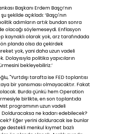
Bankası Başkanı Erdem Başçı’nın
şu şekilde açıkladı: ‘Başçı'nın
olitik adımların artık bundan sonra
rde olacağı söylemeseydi. Enflasyon
lep kaynaklı olarak yok, arz tarafındada
şı ön planda olsa da çekirdek
reket yok, yani daha uzun vadeli
. Dolayısıyla politika yapıcıların
rmesini bekleyebiliriz.’
lu, "Yurtdışı tarafta ise FED toplantısı
aftaya bir yansıması olmayacaktır. Fakat
tik olacak. Burda çünkü hem Operation
mesiyle birlikte, en son toplantıda
wist programının uzun vadeli
i? Dolduracaksa ne kadarı edebilecek?
ek? Eğer yerini dolduracak ise bunlar
age destekli menkul kıymet bazlı