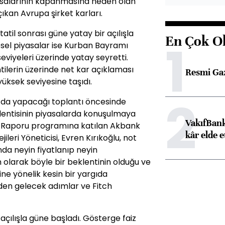
iyasalarının kapanmasına neden olan
ıkan Avrupa şirket karları.
atil sonrası güne yatay bir açılışla
En Çok O
1
sel piyasalar ise Kurban Bayramı
eviyeleri üzerinde yatay seyretti.
tilerin üzerinde net kar açıklaması
Resmi Ga
üksek seviyesine taşıdı.
2
ul’da yapacağı toplantı öncesinde
lentisinin piyasalarda konuşulmaya
VakıfBank
Raporu programına katılan Akbank
kâr elde e
leri Yöneticisi, Evren Kırıkoğlu, not
unda neyin fiyatlanıp neyin
 olarak böyle bir beklentinin olduğu ve
 yönelik kesin bir yargıda
en gelecek adımlar ve Fitch
r açılışla güne başladı. Gösterge faiz