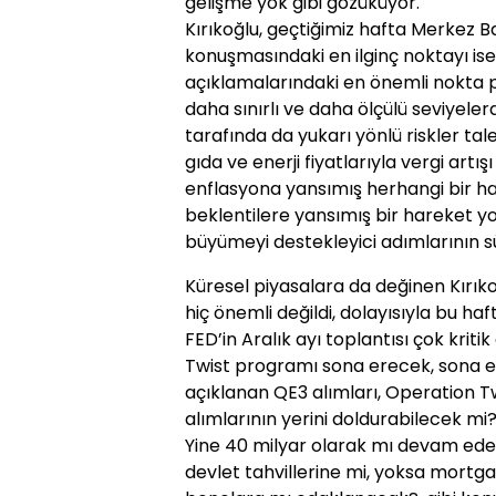
gelişme yok gibi gözüküyor."
Kırıkoğlu, geçtiğimiz hafta Merkez 
konuşmasındaki en ilginç noktayı ise 
açıklamalarındaki en önemli nokta p
daha sınırlı ve daha ölçülü seviyele
tarafında da yukarı yönlü riskler ta
gıda ve enerji fiyatlarıyla vergi artı
enflasyona yansımış herhangi bir ha
beklentilere yansımış bir hareket yok
büyümeyi destekleyici adımlarının sü
Küresel piyasalara da değinen Kırıkoğ
hiç önemli değildi, dolayısıyla bu h
FED’in Aralık ayı toplantısı çok kri
Twist programı sona erecek, sona er
açıklanan QE3 alımları, Operation T
alımlarının yerini doldurabilecek m
Yine 40 milyar olarak mı devam edec
devlet tahvillerine mi, yoksa mortg