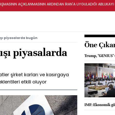
ŞMASININ AÇIKLANMASININ ARDINDAN İRAN'A UYGULADIĞI ABLUKAYI
dışı piyasalarda bugün
Öne Çıka
ışı piyasalarda
Trump, "GENIUS" t
tler şirket karları ve kasırgaya
lentileri etkili oluyor
IMF: Ekonomik gös