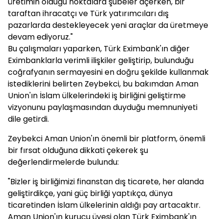
üretimin olduğu noktalara şubeler açerken, bir
taraftan ihracatçı ve Türk yatırımcıları dış
pazarlarda destekleyecek yeni araçlar da üretmeye
devam ediyoruz."
Bu çalışmaları yaparken, Türk Eximbank'ın diğer
Eximbanklarla verimli ilişkiler geliştirip, bulunduğu
coğrafyanın sermayesini en doğru şekilde kullanmak
istediklerini belirten Zeybekci, bu bakımdan Aman
Union'ın İslam ülkelerindeki iş birliğini geliştirme
vizyonunu paylaşmasından duyduğu memnuniyeti
dile getirdi.
Zeybekci Aman Union'ın önemli bir platform, önemli
bir fırsat olduğuna dikkati çekerek şu
değerlendirmelerde bulundu:
"Bizler iş birliğimizi finanstan dış ticarete, her alanda
geliştirdikçe, yani güç birliği yaptıkça, dünya
ticaretinden İslam ülkelerinin aldığı pay artacaktır.
Aman Union'ın kurucu üyesi olan Türk Eximbank'ın