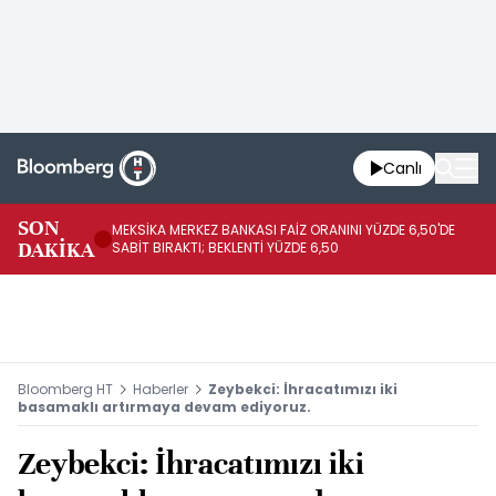
Canlı
SON
MEKSİKA MERKEZ BANKASI FAİZ ORANINI YÜZDE 6,50'DE
OY
DAKİKA
SABİT BIRAKTI; BEKLENTİ YÜZDE 6,50
AÇ
Bloomberg HT
Haberler
Zeybekci: İhracatımızı iki
basamaklı artırmaya devam ediyoruz.
Zeybekci: İhracatımızı iki