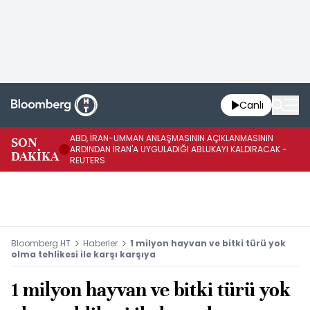
Canlı
ABD, İRAN-UMMAN ANLAŞMASININ AÇIKLANMASININ
AB
SON
ARDINDAN İRAN'A UYGULADIĞI ABLUKAYI KALDIRACAK -
GE
DAKİKA
REUTERS
UY
Bloomberg HT
Haberler
1 milyon hayvan ve bitki türü yok
olma tehlikesi ile karşı karşıya
1 milyon hayvan ve bitki türü yok