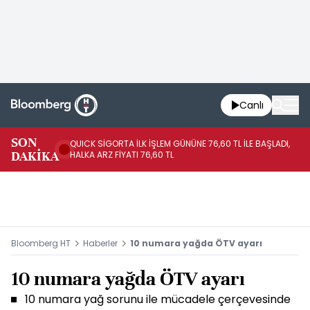
Canlı
SON
QUICK SİGORTA İLK İŞLEM GÜNÜNE 76,60 TL İLE BAŞLADI,
BI
DAKİKA
HALKA ARZ FİYATI 76,60 TL
PU
Bloomberg HT
Haberler
10 numara yağda ÖTV ayarı
10 numara yağda ÖTV ayarı
10 numara yağ sorunu ile mücadele çerçevesinde