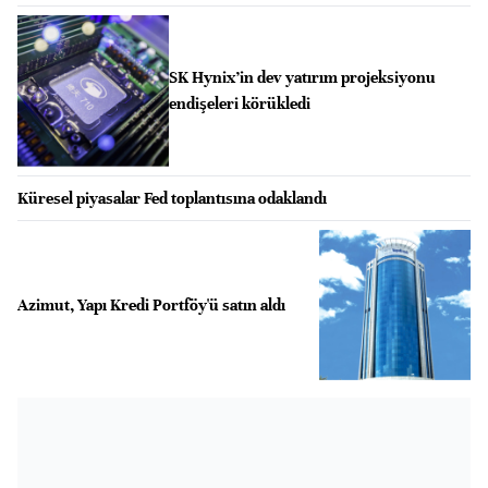
SK Hynix’in dev yatırım projeksiyonu
endişeleri körükledi
Küresel piyasalar Fed toplantısına odaklandı
Azimut, Yapı Kredi Portföy'ü satın aldı