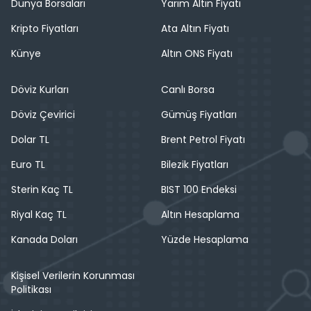
Dünya Borsaları
Yarım Altın Fiyatı
Kripto Fiyatları
Ata Altın Fiyatı
Künye
Altın ONS Fiyatı
Döviz Kurları
Canlı Borsa
Döviz Çevirici
Gümüş Fiyatları
Dolar TL
Brent Petrol Fiyatı
Euro TL
Bilezik Fiyatları
Sterin Kaç TL
BIST 100 Endeksi
Riyal Kaç TL
Altın Hesaplama
Kanada Doları
Yüzde Hesaplama
Kişisel Verilerin Korunması
Politikası