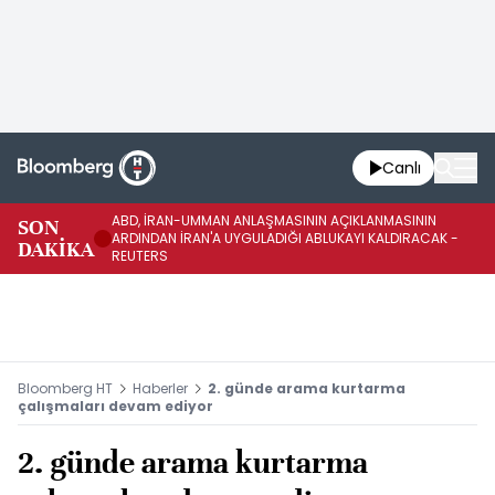
Canlı
ABD, İRAN-UMMAN ANLAŞMASININ AÇIKLANMASININ
AB
SON
ARDINDAN İRAN'A UYGULADIĞI ABLUKAYI KALDIRACAK -
GE
DAKİKA
REUTERS
UY
Bloomberg HT
Haberler
2. günde arama kurtarma
çalışmaları devam ediyor
2. günde arama kurtarma