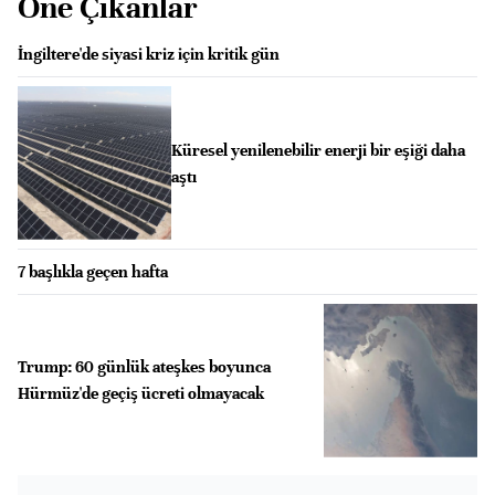
Öne Çıkanlar
İngiltere'de siyasi kriz için kritik gün
Küresel yenilenebilir enerji bir eşiği daha
aştı
7 başlıkla geçen hafta
Trump: 60 günlük ateşkes boyunca
Hürmüz'de geçiş ücreti olmayacak