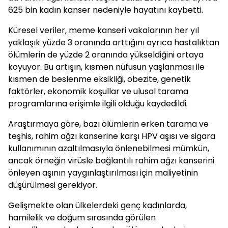
625 bin kadın
kanser
nedeniyle hayatını kaybetti.
Küresel veriler, meme
kanser
i vakalarının her yıl
yaklaşık yüzde 3 oranında arttığını ayrıca hastalıktan
ölümlerin de yüzde 2 oranında yükseldiğini ortaya
koyuyor. Bu artışın, kısmen nüfusun yaşlanması ile
kısmen de beslenme eksikliği, obezite, genetik
faktörler, ekonomik koşullar ve ulusal tarama
programlarına erişimle ilgili olduğu kaydedildi.
Araştırmaya göre, bazı ölümlerin erken tarama ve
teşhis, rahim ağzı
kanser
ine karşı HPV aşısı ve sigara
kullanımının azaltılmasıyla önlenebilmesi mümkün,
ancak örneğin virüsle bağlantılı rahim ağzı
kanser
ini
önleyen aşının yaygınlaştırılması için maliyetinin
düşürülmesi gerekiyor.
Gelişmekte olan ülkelerdeki genç kadınlarda,
hamilelik ve doğum sırasında görülen