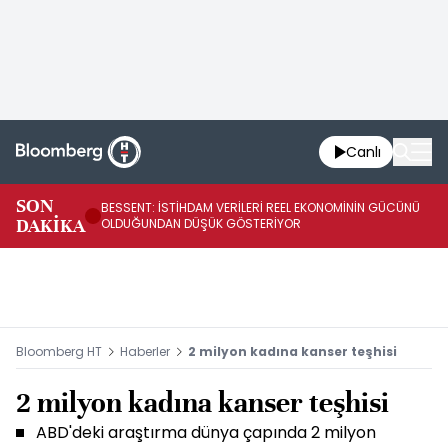
Canlı
AB
SON
BESSENT: İSTİHDAM VERİLERİ REEL EKONOMİNİN GÜCÜNÜ
Fİ
DAKİKA
OLDUĞUNDAN DÜŞÜK GÖSTERİYOR
UY
Bloomberg HT
Haberler
2 milyon kadına kanser teşhisi
2 milyon kadına kanser teşhisi
ABD'deki araştırma dünya çapında 2 milyon