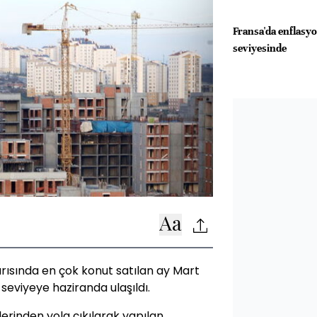
Fransa'da enflasy
seviyesinde
 yarısında en çok konut satılan ay Mart
 seviyeye haziranda ulaşıldı.
erinden yola çıkılarak yapılan