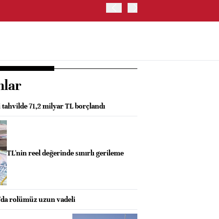
JAPONYA BORSASI'NDA TO
nlar
i tahvilde 71,2 milyar TL borçlandı
TL'nin reel değerinde sınırlı gerileme
da rolümüz uzun vadeli