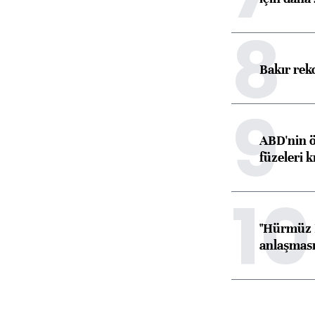
8
Bakır rek
9
ABD'nin ö
füzeleri k
10
"Hürmüz B
anlaşması 