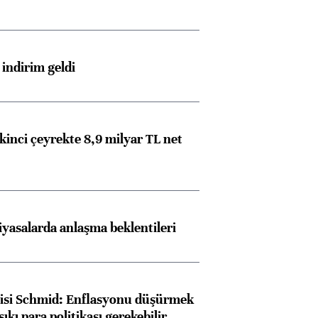
indirim geldi
kinci çeyrekte 8,9 milyar TL net
iyasalarda anlaşma beklentileri
lisi Schmid: Enflasyonu düşürmek
sıkı para politikası gerekebilir