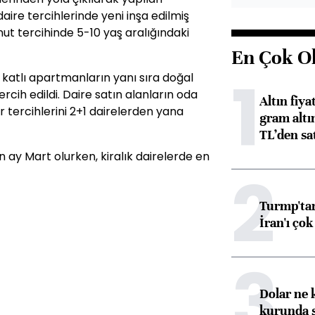
daire tercihlerinde yeni inşa edilmiş
nut tercihinde 5-10 yaş aralığındaki
En Çok O
1
 4 katlı apartmanların yanı sıra doğal
cih edildi. Daire satın alanların oda
Altın fiy
ar tercihlerini 2+1 dairelerden yana
gram altı
TL’den sat
an ay Mart olurken, kiralık dairelerde en
2
Turmp'tan
İran'ı çok
3
Dolar ne 
kurunda 