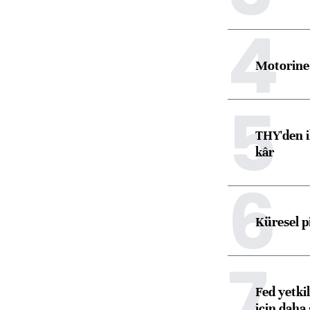
4
Motorine 
5
THY'den i
kâr
6
Küresel p
7
Fed yetki
için daha 