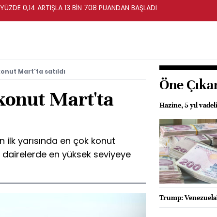
 YÜZDE 0,14 ARTIŞLA 13 BİN 708 PUANDAN BAŞLADI
onut Mart'ta satıldı
Öne Çıka
konut Mart'ta
Hazine, 5 yıl vadel
ın ilk yarısında en çok konut
ık dairelerde en yüksek seviyeye
Trump: Venezuela'