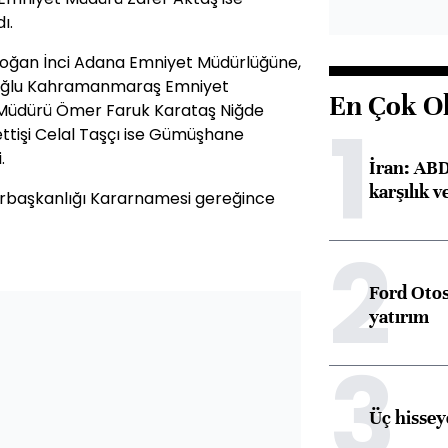
ı.
ğan İnci Adana Emniyet Müdürlüğüne,
loğlu Kahramanmaraş Emniyet
En Çok O
Müdürü Ömer Faruk Karataş Niğde
1
ttişi Celal Taşçı ise Gümüşhane
.
İran: ABD 
karşılık v
urbaşkanlığı Kararnamesi gereğince
2
Ford Otos
yatırım
3
Üç hisseye