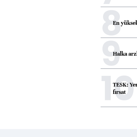
8
En yüksek
9
Halka arz
10
TESK: Yen
fırsat