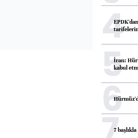
4
EPDK'dan 
tarifeleri
5
İran: Hür
kabul etm
6
Hürmüz'de
7
7 başlıkla