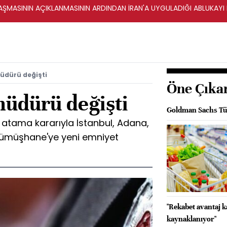
ŞMASININ AÇIKLANMASININ ARDINDAN İRAN'A UYGULADIĞI ABLUKAYI
müdürü değişti
Öne Çıka
müdürü değişti
Goldman Sachs Tür
atama kararıyla İstanbul, Adana,
ümüşhane'ye yeni emniyet
"Rekabet avantaj 
kaynaklanıyor"