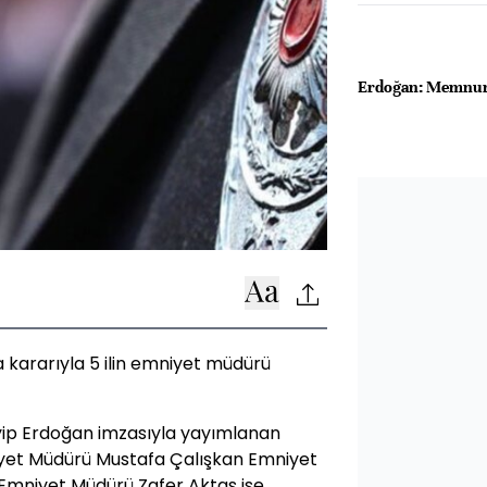
Erdoğan: Memnun 
kararıyla 5 ilin emniyet müdürü
ip Erdoğan imzasıyla yayımlanan
iyet Müdürü Mustafa Çalışkan Emniyet
Emniyet Müdürü Zafer Aktaş ise