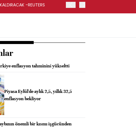
 KALDIRACAK -REUTERS
ABD DIŞİŞLERİ BAKANLIĞI
UYGULANACAK
nlar
kiye enflasyon tahminini yükseltti
Piyasa Eylül'de aylık 2,5, yıllık 32,5
enflasyon bekliyor
kaybının önemli bir kısmı işgücünden