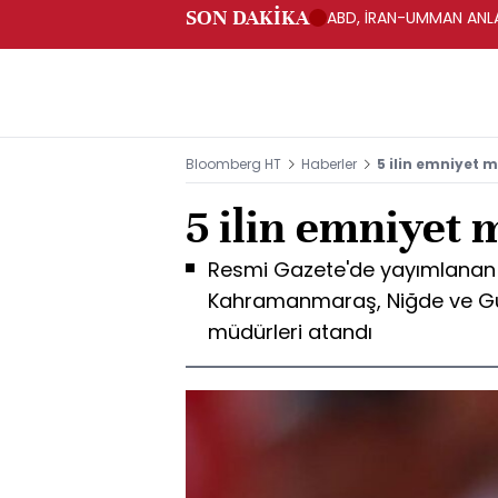
SON DAKİKA
ABD, İRAN-UMMAN ANLA
Bloomberg HT
Haberler
5 ilin emniyet 
5 ilin emniyet 
Resmi Gazete'de yayımlanan 
Kahramanmaraş, Niğde ve G
müdürleri atandı