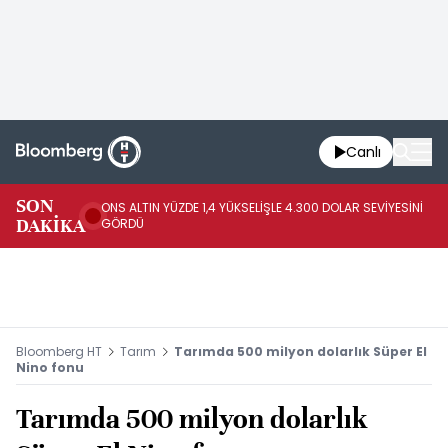
Canlı
SK
SON
ONS ALTIN YÜZDE 1,4 YÜKSELİŞLE 4.300 DOLAR SEVİYESİNİ
GE
DAKİKA
GÖRDÜ
DO
Bloomberg HT
Tarım
Tarımda 500 milyon dolarlık Süper El
Nino fonu
Tarımda 500 milyon dolarlık