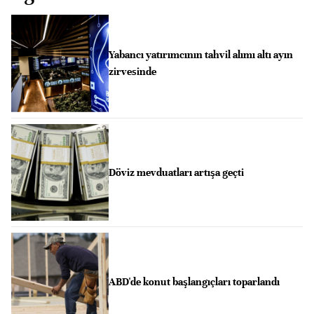
Yabancı yatırımcının tahvil alımı altı ayın
zirvesinde
Döviz mevduatları artışa geçti
ABD'de konut başlangıçları toparlandı