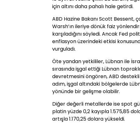
için altını daha pahalı hale getirdi.
ABD Hazine Bakanı Scott Bessent, 
Warsh’ın ileriye dönük faiz yönlend
karşıladığını söyledi. Ancak Fed polit
enflasyon üzerindeki etkisi konusunda
vurguladı.
Öte yandan yetkililer, Lübnan ile İsrail
sırasında işgal ettiği Lübnan toprak
devretmesini öngören, ABD destekli b
adım, işgal altındaki bölgelerde Lü
yönünde bir gelişme olabilir.
Diğer değerli metallerde ise spot gü
platin yüzde 0,2 kayıpla 1.575,85 do
artışla 1.170,25 dolara yükseldi.