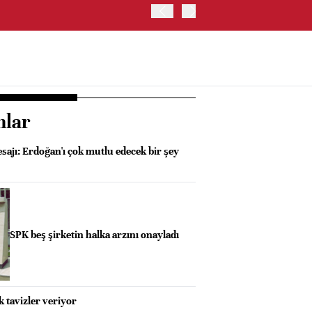
OYAK ÇİMENTO İKİNCİ ÇEY
nlar
ajı: Erdoğan'ı çok mutlu edecek bir şey
SPK beş şirketin halka arzını onayladı
 tavizler veriyor