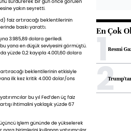
ünü sürdürerek bir gün önce görülen
esine yakın seyretti.
) faiz artıracağı beklentilerinin
erinde baskı yarattı.
En Çok O
1
ına 3.985,89 dolara geriledi.
u yana en düşük seviyesini görmüştü.
Resmi Ga
 da yüzde 0,2 kayıpla 4.001,60 dolara
2
 artıracağı beklentilerinin etkisiyle
Trump'tan
a ilk kez kritik 4.000 dolar/ons
tırımcılar bu yıl Fed’den üç faiz
 artışı ihtimalini yaklaşık yüzde 67
 üçüncü işlem gününde de yükselerek
er para birimlerini kullanan yatırımcılar