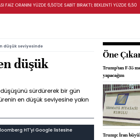
I FAİZ ORANINI YÜZDE 6,50'DE SABİT BIRAKTI; BEKLENTİ YÜZDE 6,50
 en düşük seviyesinde
Öne Çıka
 en düşük
Trump'tan F-35 mes
yapacağım
ü düşüşünü sürdürerek bir gün
ürenin en düşük seviyesine yakın
loomberg HT'yi Google listesine
Trump: İran büyük