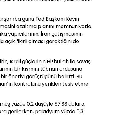
çarşamba günü Fed Başkanı Kevin
irmesini azaltma planını memnuniyetle
ika yapıcılarının, İran çatışmasının
 açık fikirli olması gerektiğini de
’in, İsrail güçlerinin Hizbullah ile savaş
larının bir kısmını Lübnan ordusuna
ir öneriyi görüştüğünü belirtti. Bu
bnan’ın kontrolünü yeniden tesis etme
müş yüzde 0,2 düşüşle 57,33 dolara,
lara gerilerken, paladyum yüzde 0,3