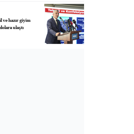
il ve hazır giyim
dolara ulaştı