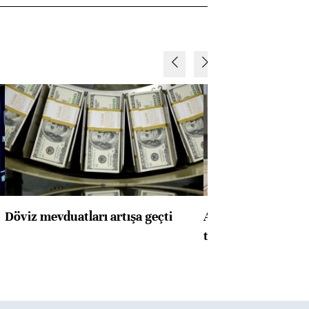
Döviz mevduatları artışa geçti
ABD'de konut başla
toparlandı