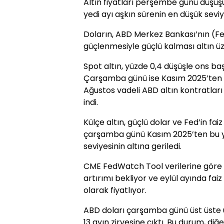
Altın fiyatları perşembe günü düşüş
yedi ayı aşkın sürenin en düşük seviy
Doların, ABD Merkez Bankası’nın (Fed
güçlenmesiyle güçlü kalması altın üz
Spot altın, yüzde 0,4 düşüşle ons baş
Çarşamba günü ise Kasım 2025’ten b
Ağustos vadeli ABD altın kontratları
indi.
Külçe altın, güçlü dolar ve Fed’in faiz
çarşamba günü Kasım 2025’ten bu yan
seviyesinin altına geriledi.
CME FedWatch Tool verilerine göre ya
artırımı bekliyor ve eylül ayında faiz
olarak fiyatlıyor.
ABD doları çarşamba günü üst üste
13 ayın zirvesine çıktı. Bu durum, diğ