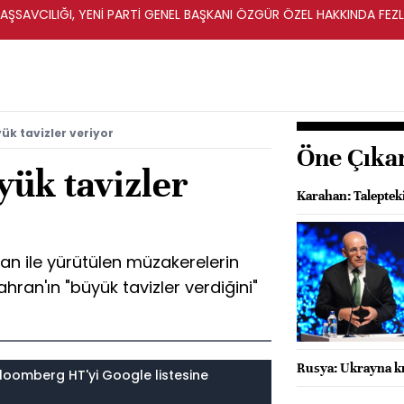
ŞSAVCILIĞI, YENİ PARTİ GENEL BAŞKANI ÖZGÜR ÖZEL HAKKINDA FEZ
İ
ük tavizler veriyor
Öne Çıka
yük tavizler
Karahan: Taleptek
an ile yürütülen müzakerelerin
Tahran'ın "büyük tavizler verdiğini"
Rusya: Ukrayna k
loomberg HT'yi Google listesine