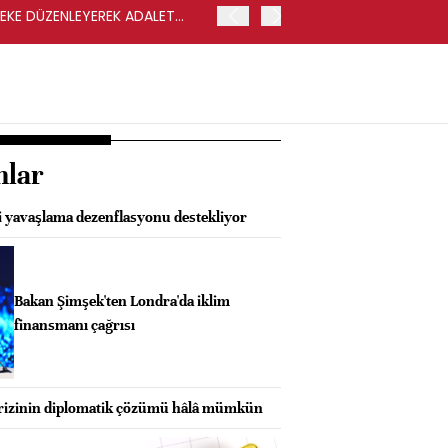
LEKE DÜZENLEYEREK ADALET
YENİ PARTİ GENEL BAŞKA
nlar
i yavaşlama dezenflasyonu destekliyor
Bakan Şimşek'ten Londra'da iklim
finansmanı çağrısı
rizinin diplomatik çözümü hâlâ mümkün