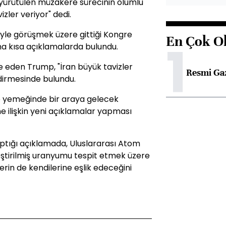
 yürütülen müzakere sürecinin olumlu
vizler veriyor" dedi.
yle görüşmek üzere gittiği Kongre
En Çok O
1
na kısa açıklamalarda bulundu.
ade eden Trump, "İran büyük tavizler
Resmi Ga
ndirmesinde bulundu.
e yemeğinde bir araya gelecek
 ilişkin yeni açıklamalar yapması
tığı açıklamada, Uluslararası Atom
nleştirilmiş uranyumu tespit etmek üzere
lerin de kendilerine eşlik edeceğini