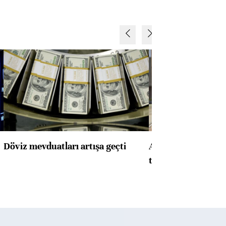
Döviz mevduatları artışa geçti
ABD'de konut başla
toparlandı