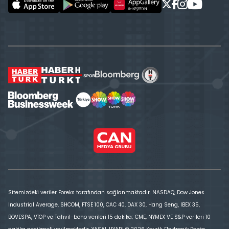
Sitemizdeki veriler Foreks tarafından sağlanmaktadır. NASDAQ, Dow Jones
Industrial Average, SHCOM, FTSE 100, CAC 40, DAX 30, Hang Seng, IBEX 35,
BOVESPA, VİOP ve Tahvil-bono verileri 15 dakika; CME, NYMEX VE S&P verileri 10