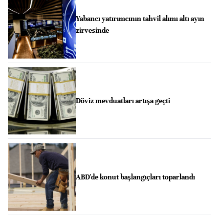
Yabancı yatırımcının tahvil alımı altı ayın
zirvesinde
Döviz mevduatları artışa geçti
ABD'de konut başlangıçları toparlandı