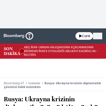
Canlı
ABD, İRAN-UMMAN ANLAŞMASININ AÇIKLANMASININ
AB
SON
ARDINDAN İRAN'A UYGULADIĞI ABLUKAYI KALDIRACAK -
GE
DAKİKA
REUTERS
UY
Bloomberg HT
Haberler
Rusya: Ukrayna krizinin diplomatik
çözümü hâlâ mümkün
Rusya: Ukrayna krizinin