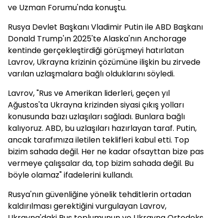
ve Uzman Forumu'nda konuştu.
Rusya Devlet Başkanı Vladimir Putin ile ABD Başkanı
Donald Trump'ın 2025'te Alaska'nın Anchorage
kentinde gerçekleştirdiği görüşmeyi hatırlatan
Lavrov, Ukrayna krizinin çözümüne ilişkin bu zirvede
varılan uzlaşmalara bağlı olduklarını söyledi.
Lavrov, "Rus ve Amerikan liderleri, geçen yıl
Ağustos'ta Ukrayna krizinden siyasi çıkış yolları
konusunda bazı uzlaşıları sağladı. Bunlara bağlı
kalıyoruz. ABD, bu uzlaşıları hazırlayan taraf. Putin,
ancak tarafımıza iletilen teklifleri kabul etti. Top
bizim sahada değil. Her ne kadar ofsayttan bize pas
vermeye çalışsalar da, top bizim sahada değil. Bu
böyle olamaz" ifadelerini kullandı.
Rusya'nın güvenliğine yönelik tehditlerin ortadan
kaldırılması gerektiğini vurgulayan Lavrov,
Ukrayna'daki Rus toplumunun ve Ukrayna Ortodoks